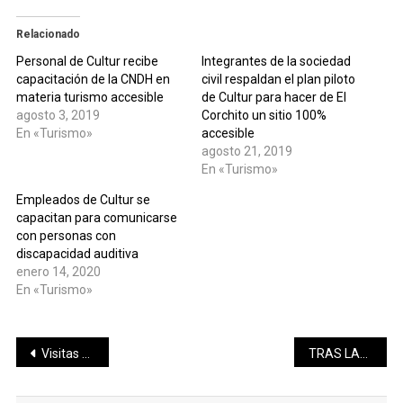
Relacionado
Personal de Cultur recibe
Integrantes de la sociedad
capacitación de la CNDH en
civil respaldan el plan piloto
materia turismo accesible
de Cultur para hacer de El
agosto 3, 2019
Corchito un sitio 100%
En «Turismo»
accesible
agosto 21, 2019
En «Turismo»
Empleados de Cultur se
capacitan para comunicarse
con personas con
discapacidad auditiva
enero 14, 2020
En «Turismo»
Navegación
Visitas guiadas para dar a conocer los atractivos de Tekax
TRAS LAS HUELLAS DEL JAGUAR
de