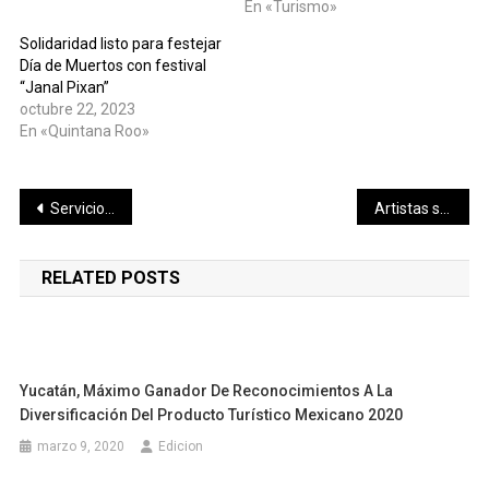
En «Turismo»
Solidaridad listo para festejar
Día de Muertos con festival
“Janal Pixan”
octubre 22, 2023
En «Quintana Roo»
Navegación
Servicios Públicos refuerza mantenimiento en los cementerios de los puertos de Chelem y Chuburná
Artistas se profesionalizan con el primer Encuentro de Creadores Escénicos en Municipios
de
RELATED POSTS
entradas
Yucatán, Máximo Ganador De Reconocimientos A La
Diversificación Del Producto Turístico Mexicano 2020
marzo 9, 2020
Edicion