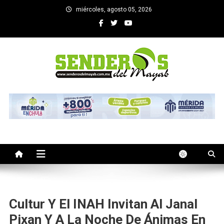
Saltar
miércoles, agosto 05, 2026
al
contenido
SENDEROS DEL MAYAB
El medio informativo de Yucatan
Cultur Y El INAH Invitan Al Janal
Pixan Y A La Noche De Ánimas En