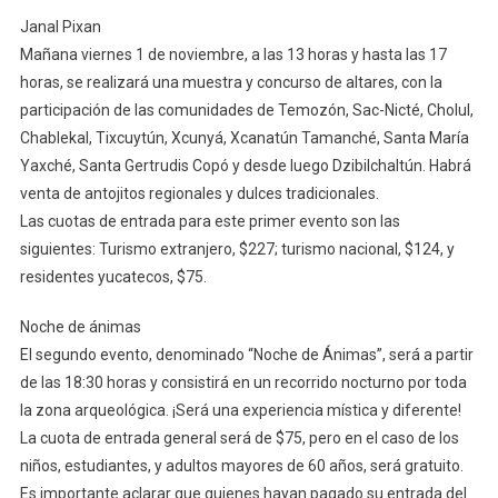
Dzibilchaltún
Janal Pixan
Mañana viernes 1 de noviembre, a las 13 horas y hasta las 17
horas, se realizará una muestra y concurso de altares, con la
participación de las comunidades de Temozón, Sac-Nicté, Cholul,
Chablekal, Tixcuytún, Xcunyá, Xcanatún Tamanché, Santa María
Yaxché, Santa Gertrudis Copó y desde luego Dzibilchaltún. Habrá
venta de antojitos regionales y dulces tradicionales.
Las cuotas de entrada para este primer evento son las
siguientes: Turismo extranjero, $227; turismo nacional, $124, y
residentes yucatecos, $75.
Noche de ánimas
El segundo evento, denominado “Noche de Ánimas”, será a partir
de las 18:30 horas y consistirá en un recorrido nocturno por toda
la zona arqueológica. ¡Será una experiencia mística y diferente!
La cuota de entrada general será de $75, pero en el caso de los
niños, estudiantes, y adultos mayores de 60 años, será gratuito.
Es importante aclarar que quienes hayan pagado su entrada del