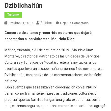
Dzibilchaltún
Turismo
Edicion
En
Octubre 31, 2019
Deja Un Comentario
Cultur
Concurso de altares y recorrido nocturno que dejará
Y
encantados a los visitantes: Mauricio Díaz
El
INAH
Mérida, Yucatán, a 31 de octubre de 2019.- Mauricio Díaz
Invitan
Montalvo, director del Patronato de las Unidades de Servicios
Al
Culturales y Turísticos de Yucatán, reitera la invitación a los
Janal
Pixan
eventos que llevarán al cabo mañana viernes 1 de noviembre en
Y
Dzibilchaltún, con motivo de las conmemoraciones de los fieles
A
difuntos.
La
-Son eventos que se realizan en coordinación con el INAH y
Noche
tienen como fin mantener nuestras tradiciones culturales y
De
propiciar que las familias tengan una grata experiencia, con la
Ánimas
que, estamos seguros, quedarán realmente encantados -agregó.
En