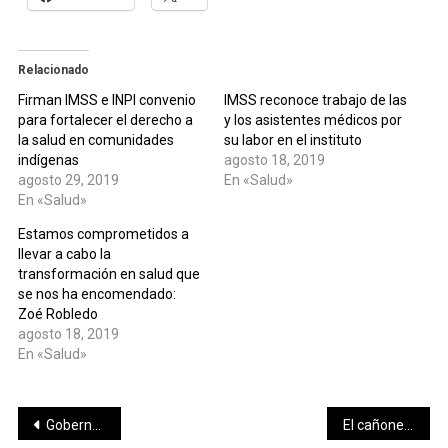
Relacionado
Firman IMSS e INPI convenio
IMSS reconoce trabajo de las
para fortalecer el derecho a
y los asistentes médicos por
la salud en comunidades
su labor en el instituto
indígenas
agosto 18, 2019
agosto 29, 2019
En «Salud»
En «Salud»
Estamos comprometidos a
llevar a cabo la
transformación en salud que
se nos ha encomendado:
Zoé Robledo
agosto 18, 2019
En «Salud»
Navegación
Gobernador Mauricio Vila Dosal reconoce labor, esfuerzo y dedicación de enfermeras y enfermeros
El cañonero Fernando Pérez, nuevo refuerzo de Leones