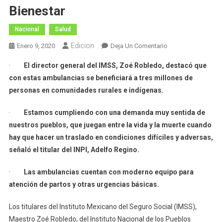
Bienestar
Nacional
Salud
Edicion
En
Enero 9, 2020
Deja Un Comentario
Dan
·
El director general del IMSS, Zoé Robledo, destacó que
Banderazo
con estas ambulancias se beneficiará a tres millones de
De
personas en comunidades rurales e indígenas.
Salida
A
·
Estamos cumpliendo con una demanda muy sentida de
20
nuestros pueblos, que juegan entre la vida y la muerte cuando
Nuevas
Ambulancias
hay que hacer un traslado en condiciones difíciles y adversas,
Para
señaló el titular del INPI, Adelfo Regino.
IMSS-
Bienestar
·
Las ambulancias cuentan con moderno equipo para
atención de partos y otras urgencias básicas.
Los titulares del Instituto Mexicano del Seguro Social (IMSS),
Maestro Zoé Robledo; del Instituto Nacional de los Pueblos