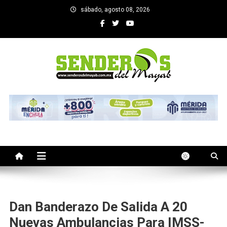
Saltar
sábado, agosto 08, 2026
al
contenido
SENDEROS DEL MAYAB
El medio informativo de Yucatan
Dan Banderazo De Salida A 20
Nuevas Ambulancias Para IMSS-