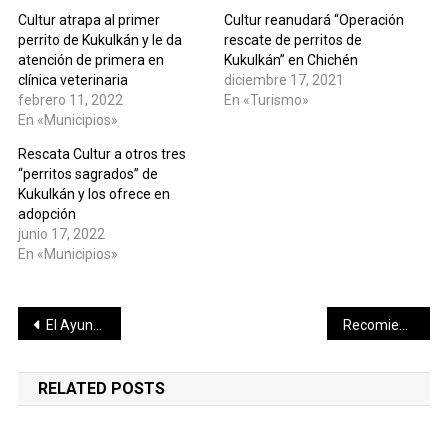
Cultur atrapa al primer
Cultur reanudará “Operación
perrito de Kukulkán y le da
rescate de perritos de
atención de primera en
Kukulkán” en Chichén
clínica veterinaria
diciembre 17, 2021
febrero 11, 2022
En «Turismo»
En «Municipios»
Rescata Cultur a otros tres
“perritos sagrados” de
Kukulkán y los ofrece en
adopción
junio 17, 2022
En «Municipios»
Navegación
El Ayuntamiento de Mérida realizará cuatro Ferias del Empleo
Recomienda IMSS redoblar medidas sanitarias contra COVID-19 en regreso a clases presenciales de universidades
de
RELATED POSTS
entradas