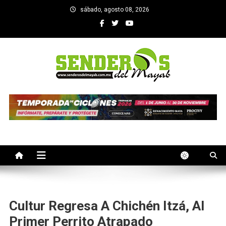
Saltar
sábado, agosto 08, 2026
al
contenido
SENDEROS DEL MAYAB
El medio informativo de Yucatan
Cultur Regresa A Chichén Itzá, Al
Primer Perrito Atrapado