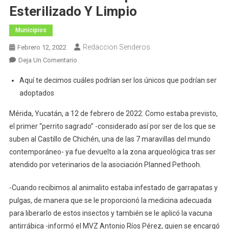
Esterilizado Y Limpio
Municipios
Redaccion Senderos
Febrero 12, 2022
En
Deja Un Comentario
Cultur
Aquí te decimos cuáles podrían ser los únicos que podrían ser
Regresa
adoptados
A
Chichén
Mérida, Yucatán, a 12 de febrero de 2022. Como estaba previsto,
Itzá,
el primer “perrito sagrado” -considerado así por ser de los que se
Al
suben al Castillo de Chichén, una de las 7 maravillas del mundo
Primer
contemporáneo- ya fue devuelto a la zona arqueológica tras ser
Perrito
atendido por veterinarios de la asociación Planned Pethooh.
Atrapado
Esterilizado
-Cuando recibimos al animalito estaba infestado de garrapatas y
Y
pulgas, de manera que se le proporcionó la medicina adecuada
Limpio
para liberarlo de estos insectos y también se le aplicó la vacuna
antirrábica -informó el MVZ Antonio Ríos Pérez, quien se encargó