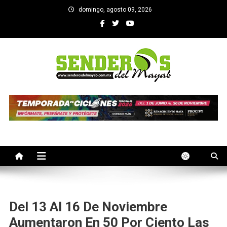
Saltar
domingo, agosto 09, 2026
al
contenido
SENDEROS DEL MAYAB
El medio informativo de Yucatan
Del 13 Al 16 De Noviembre
Aumentaron En 50 Por Ciento Las