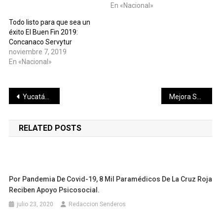
En «Nacional»
Todo listo para que sea un
éxito El Buen Fin 2019:
Concanaco Servytur
noviembre 7, 2019
En «Nacional»
Navegación
Yucatán alza la mano para recibir torneos regionales de fútbol amateur en 2021
Mejora Segey procesos de enseñanza con talleres virtuales
de
RELATED POSTS
entradas
Por Pandemia De Covid-19, 8 Mil Paramédicos De La Cruz Roja
Reciben Apoyo Psicosocial.
julio 23, 2020
Redaccion Senderos