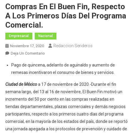
Compras En El Buen Fin, Respecto
A Los Primeros Días Del Programa
Comercial.
Empresarial
Nacional
Redaccion Senderos
Noviembre 17, 2020
En
Deja Un Comentario
Del
Pago de quincena, adelanto de aguinaldo y aumento de
13
remesas incentivaron el consumo de bienes y servicios.
Al
16
Ciudad de México
a 17 de noviembre de 2020.-Durante el fin
De
semana largo, del 13 al 16 de noviembre, El Buen Fin motivó un
Noviembre
incremento del 50 por ciento en las compras realizadas en
Aumentaron
tiendas departamentales, plazas comerciales y demás negocios
En
participantes, respecto a los primeros cuatro días del programa
50
comercial, en la mayoría de los estados del país, donde se reportó
Por
Ciento
una jornada apegada a los protocolos de prevención y cuidado de