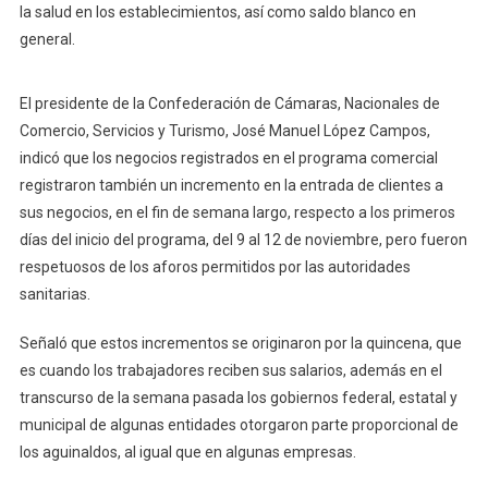
Las
la salud en los establecimientos, así como saldo blanco en
Compras
general.
En
El
El presidente de la Confederación de Cámaras, Nacionales de
Buen
Comercio, Servicios y Turismo, José Manuel López Campos,
Fin,
indicó que los negocios registrados en el programa comercial
Respecto
A
registraron también un incremento en la entrada de clientes a
Los
sus negocios, en el fin de semana largo, respecto a los primeros
Primeros
días del inicio del programa, del 9 al 12 de noviembre, pero fueron
Días
respetuosos de los aforos permitidos por las autoridades
Del
sanitarias.
Programa
Comercial.
Señaló que estos incrementos se originaron por la quincena, que
es cuando los trabajadores reciben sus salarios, además en el
transcurso de la semana pasada los gobiernos federal, estatal y
municipal de algunas entidades otorgaron parte proporcional de
los aguinaldos, al igual que en algunas empresas.