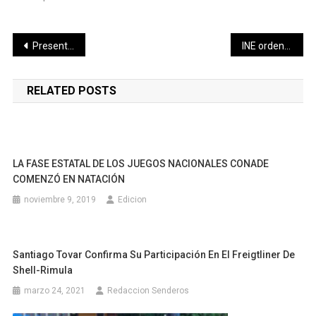
Navegación
Presentan parlamentarias quintanarroenses, propuestas a favor de las mujeres
INE ordena el retiro de propaganda por considerar que transgrede la Constitución dentro del proceso de Revocación de Mandato
de
RELATED POSTS
entradas
LA FASE ESTATAL DE LOS JUEGOS NACIONALES CONADE
COMENZÓ EN NATACIÓN
noviembre 9, 2019
Edicion
Santiago Tovar Confirma Su Participación En El Freigtliner De
Shell-Rimula
marzo 24, 2021
Redaccion Senderos