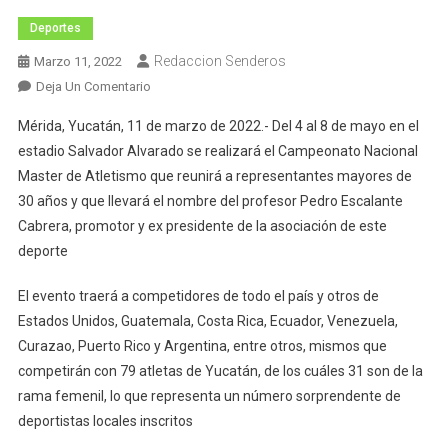
Deportes
Redaccion Senderos
Marzo 11, 2022
En
Deja Un Comentario
Del
Mérida, Yucatán, 11 de marzo de 2022.- Del 4 al 8 de mayo en el
4
estadio Salvador Alvarado se realizará el Campeonato Nacional
Al
Master de Atletismo que reunirá a representantes mayores de
8
30 años y que llevará el nombre del profesor Pedro Escalante
De
Mayo,
Cabrera, promotor y ex presidente de la asociación de este
Campeonato
deporte
Nacional
Master
El evento traerá a competidores de todo el país y otros de
De
Estados Unidos, Guatemala, Costa Rica, Ecuador, Venezuela,
Atletismo
Curazao, Puerto Rico y Argentina, entre otros, mismos que
competirán con 79 atletas de Yucatán, de los cuáles 31 son de la
rama femenil, lo que representa un número sorprendente de
deportistas locales inscritos