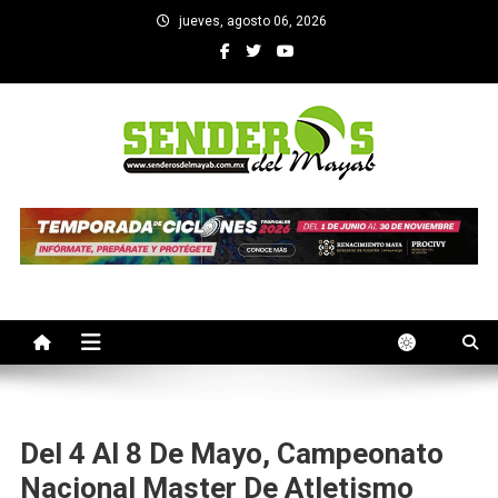
Saltar
jueves, agosto 06, 2026
al
contenido
SENDEROS DEL MAYAB
El medio informativo de Yucatan
Del 4 Al 8 De Mayo, Campeonato
Nacional Master De Atletismo