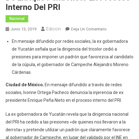
Interno Del PRI
Nacional
Edicion
En
Junio 13, 2019
Deja Un Comentario
Denuncia
En mensaje difundido por redes sociales, la ex gobernadora
Ivonne
de Yucatán señala que la dirigencia del tricolor cedió a
Ortega
presiones para imponer un padrón que favorezca al candidato
Injerencia
de la cúpula, el gobernador de Campeche Alejandro Moreno
De
Enrique
Cárdenas.
Peña
Ciudad de México
; En mensaje difundido a través de redes
Nieto
sociales, Ivonne Ortega Pacheco denuncia la injerencia de ex
En
presidente Enrique Peña Nieto en el proceso interno del PRI.
Proceso
Interno
La ex gobernadora de Yucatán revela que la dirigencia nacional
Del
PRI
del PRI ha cedido a las presiones «de quienes nos llevaron a la
derrota» y pretende utilizar un padrón que claramente favorece
al gobernador de Campeche, en lugar del validado por el INE en