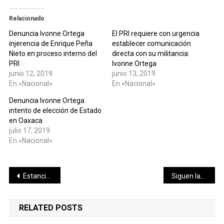
Relacionado
Denuncia Ivonne Ortega
El PRI requiere con urgencia
injerencia de Enrique Peña
establecer comunicación
Nieto en proceso interno del
directa con su militancia:
PRI
Ivonne Ortega
junio 12, 2019
junio 13, 2019
En «Nacional»
En «Nacional»
Denuncia Ivonne Ortega
intento de elección de Estado
en Oaxaca
julio 17, 2019
En «Nacional»
Navegación
Estancias infantiles a un paso de ganar batalla contra AMLO
Siguen las actividades proselitistas del candidato a la dirigencia del FUTV
de
RELATED POSTS
entradas