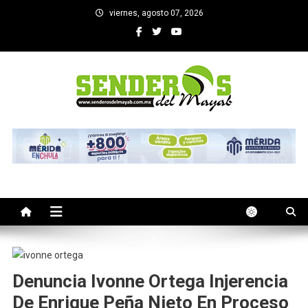
Saltar
viernes, agosto 07, 2026
al
contenido
SENDEROS DEL MAYAB
El medio informativo de Yucatan
Denuncia Ivonne Ortega Injerencia
De Enrique Peña Nieto En Proceso