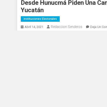
Desde Hunucmá Piden Una Cam
Yucatán
Instituciones Electorales
Redaccion Senderos
Abril 14, 2021
Deja Un Co
La candidata por el Partido Acción Nacional a presidenta
proselitistas con un llamado a todos los políticos a real
“Pido una campaña de respeto en cada rincón de Yucatá
estamos en la contienda, mujeres con trayectoria que es
merece, una campaña con unidad, respeto, amor y solidar
Asimismo la candidata reconoció el buen gobierno de Maur
las adversidades ha demostrado que sabe trabajar y sabe 
La candidata agradeció el apoyo de su familia, amigos, v
mejor Hunucmá para todos.