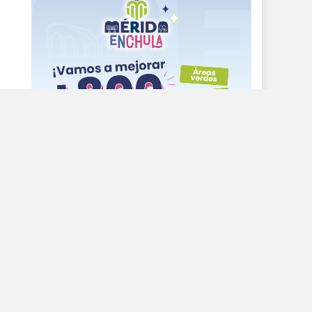
es
de
"CURSOS PROPEDÉUTICOS"