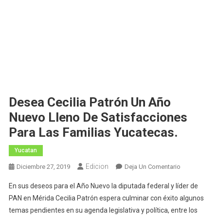
Desea Cecilia Patrón Un Año
Nuevo Lleno De Satisfacciones
Para Las Familias Yucatecas.
Yucatan
Edicion
En
Diciembre 27, 2019
Deja Un Comentario
Desea
En sus deseos para el Año Nuevo la diputada federal y líder de
Cecilia
PAN en Mérida Cecilia Patrón espera culminar con éxito algunos
Patrón
temas pendientes en su agenda legislativa y política, entre los
Un