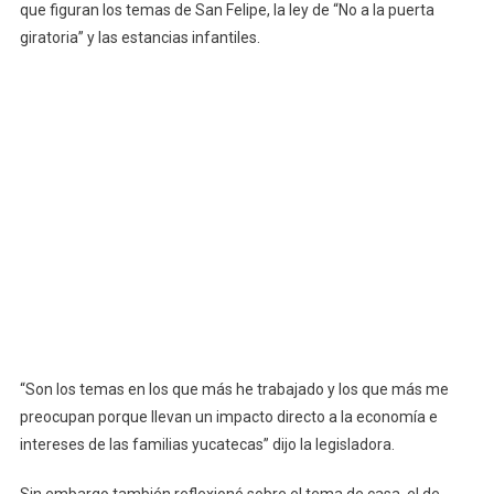
que figuran los temas de San Felipe, la ley de “No a la puerta
Año
Nuevo
giratoria” y las estancias infantiles.
Lleno
De
Satisfaccion
Para
Las
Familias
Yucatecas.
“Son los temas en los que más he trabajado y los que más me
preocupan porque llevan un impacto directo a la economía e
intereses de las familias yucatecas” dijo la legisladora.