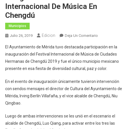
Internacional De Música En
Chengdú
Municipios
Edicion
En
Julio 26, 2019
Deja Un Comentario
Destaca
El Ayuntamiento de Mérida tuvo destacada participación en la
Mérida
inauguración del Festival Internacional de Música de Ciudades
En
Hermanas de Chengdú 2019 y fue el único municipio mexicano
La
presente en esa fiesta de diversidad cultural, paz y color.
Inauguración
Del
En el evento de inauguración únicamente tuvieron intervención
Festival
Internacional
con sendos mensajes el director de Cultura del Ayuntamiento de
De
Mérida, Irving Berlín Villafaña, y el vice alcalde de Chengdú, Niu
Música
Qingbao.
En
Chengdú
Luego de ambas intervenciones se les unió en el escenario el
alcalde de Chengdú, Luo Qiang, para activar entre los tres las