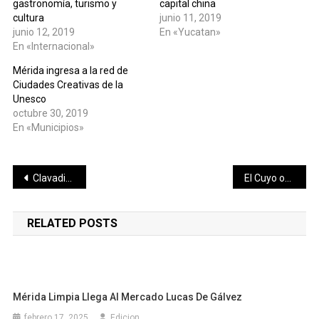
gastronomía, turismo y
capital china
cultura
junio 11, 2019
junio 12, 2019
En «Yucatan»
En «Internacional»
Mérida ingresa a la red de
Ciudades Creativas de la
Unesco
octubre 30, 2019
En «Municipios»
Navegación
Clavadista Rommel Pacheco, quiere ir a los Juegos Olímpicos de Tokio 2020
El Cuyo ofrece nuevo mural turístico
de
RELATED POSTS
entradas
Mérida Limpia Llega Al Mercado Lucas De Gálvez
febrero 17, 2025
Edicion