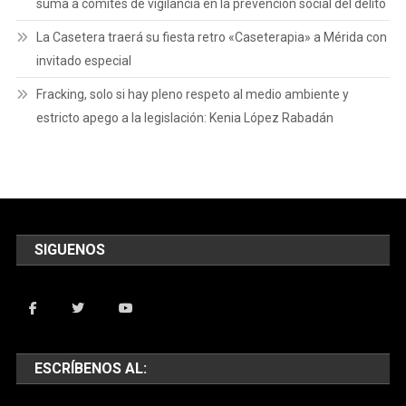
suma a comités de vigilancia en la prevención social del delito
La Casetera traerá su fiesta retro «Caseterapia» a Mérida con
invitado especial
Fracking, solo si hay pleno respeto al medio ambiente y
estricto apego a la legislación: Kenia López Rabadán
SIGUENOS
ESCRÍBENOS AL: