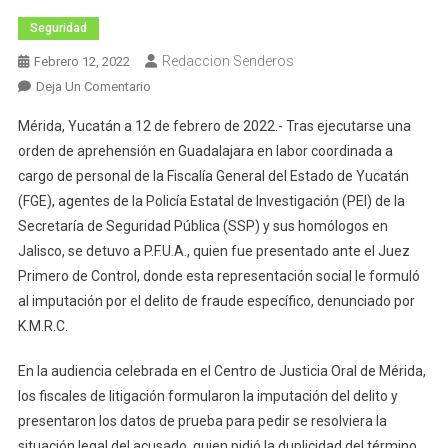
Seguridad
Redaccion Senderos
Febrero 12, 2022
En
Deja Un Comentario
Detenido
Mérida, Yucatán a 12 de febrero de 2022.- Tras ejecutarse una
En
orden de aprehensión en Guadalajara en labor coordinada a
Jalisco,
cargo de personal de la Fiscalía General del Estado de Yucatán
Imputado
(FGE), agentes de la Policía Estatal de Investigación (PEI) de la
Por
Fraude
Secretaría de Seguridad Pública (SSP) y sus homólogos en
Jalisco, se detuvo a P.F.U.A., quien fue presentado ante el Juez
Primero de Control, donde esta representación social le formuló
al imputación por el delito de fraude específico, denunciado por
K.M.R.C.
En la audiencia celebrada en el Centro de Justicia Oral de Mérida,
los fiscales de litigación formularon la imputación del delito y
presentaron los datos de prueba para pedir se resolviera la
situación legal del acusado, quien pidió la duplicidad del término