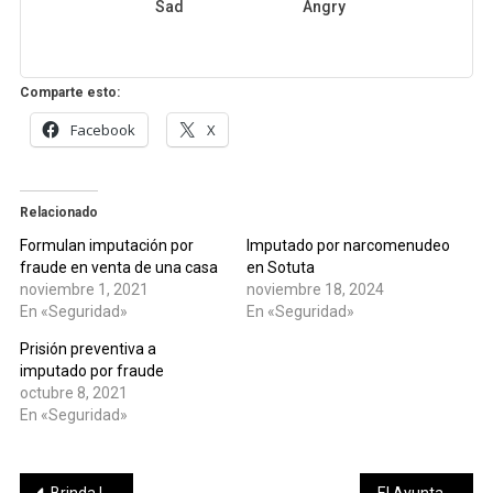
Sad
Angry
Comparte esto:
Facebook
X
Relacionado
Formulan imputación por
Imputado por narcomenudeo
fraude en venta de una casa
en Sotuta
noviembre 1, 2021
noviembre 18, 2024
En «Seguridad»
En «Seguridad»
Prisión preventiva a
imputado por fraude
octubre 8, 2021
En «Seguridad»
Brinda IMSS Yucatán información sobre condón, método anticonceptivo y de prevención de enfermedades de transmisión sexual
El Ayuntamiento de Mérida realizará cuatro Ferias del Empleo