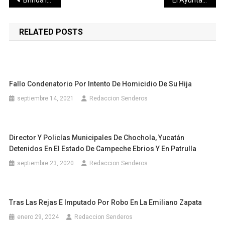
Navegación
de
RELATED POSTS
entradas
Fallo Condenatorio Por Intento De Homicidio De Su Hija
septiembre 14, 2021
Redaccion Senderos
Director Y Policías Municipales De Chochola, Yucatán
Detenidos En El Estado De Campeche Ebrios Y En Patrulla
septiembre 23, 2020
Redaccion Senderos
Tras Las Rejas E Imputado Por Robo En La Emiliano Zapata
enero 29, 2024
Redaccion Senderos