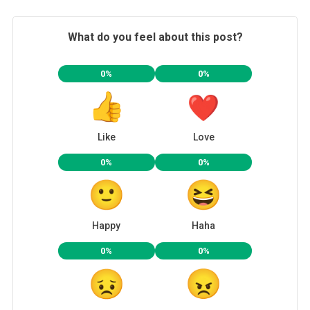
What do you feel about this post?
0%
0%
Like
Love
0%
0%
Happy
Haha
0%
0%