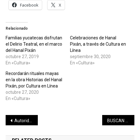
Facebook
X
Relacionado
Familias yucatecas disfrutan
Celebraciones de Hanal
el Delirio Teatral, en el marco
Pixán, a través de Cultura en
del Hanal Pixán
Línea
octubre 27, 2019
septiembre 30, 2020
En «Cultura»
En «Cultura»
Recordarán rituales mayas
en la obra Historias del Hanal
Pixán, por Cultura en Línea
octubre 27, 2020
En «Cultura»
Navegación
Autoridades municipales exhortan a propietarios a librar el paso peatonal de embarcaciones
BUSCAN CIUDADANOS PARTICIPAR EN ELABORACIÓN DE LEYES
de