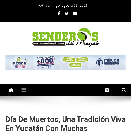
Saltar
domingo, agosto 09, 2026
al
contenido
SENDEROS DEL MAYAB
El medio informativo de Yucatan
Día De Muertos, Una Tradición Viva
En Yucatán Con Muchas