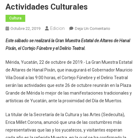
Actividades Culturales
Cultura
Edicion
En
Octubre 22, 2019
Deja Un Comentario
Día
Este sábado se realizará la Gran Muestra Estatal de Altares de Hanal
De
Pixán, el Cortejo Fúnebre y el Delirio Teatral.
Muertos,
Una
Mérida, Yucatán, 22 de octubre de 2019.- La Gran Muestra Estatal
Tradición
de Altares de Hanal Pixán, que inaugurará el Gobernador Mauricio
Viva
Vila Dosal a las 9:00 horas, el Cortejo Fúnebre y el Delirio Teatral
En
Yucatán
serán las actividades que este 26 de octubre reunirán en la Plaza
Con
Grande de Mérida lo mejor de las manifestaciones tradicionales y
Muchas
artísticas de Yucatán, ante la proximidad del Día de Muertos.
Actividades
Culturales
La titular de la Secretaría de la Cultura y las Artes (Sedeculta),
Erica Millet Corona, anunció que una de las costumbres más
representativas que las y los yucatecos, y visitantes esperan
cada año es la referida Muestra, en la cual se ha confirmado la