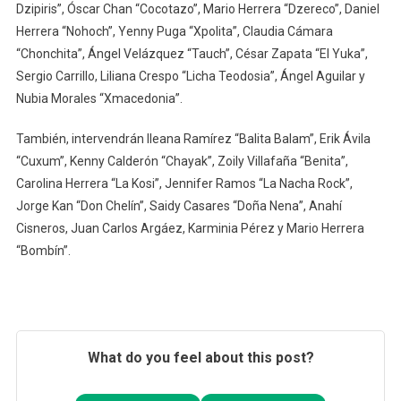
Dzipiris”, Óscar Chan “Cocotazo”, Mario Herrera “Dzereco”, Daniel
Herrera “Nohoch”, Yenny Puga “Xpolita”, Claudia Cámara
“Chonchita”, Ángel Velázquez “Tauch”, César Zapata “El Yuka”,
Sergio Carrillo, Liliana Crespo “Licha Teodosia”, Ángel Aguilar y
Nubia Morales “Xmacedonia”.
También, intervendrán Ileana Ramírez “Balita Balam”, Erik Ávila
“Cuxum”, Kenny Calderón “Chayak”, Zoily Villafaña “Benita”,
Carolina Herrera “La Kosi”, Jennifer Ramos “La Nacha Rock”,
Jorge Kan “Don Chelín”, Saidy Casares “Doña Nena”, Anahí
Cisneros, Juan Carlos Argáez, Karminia Pérez y Mario Herrera
“Bombín”.
What do you feel about this post?