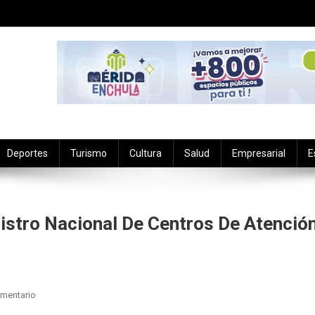
Deportes
Turismo
Cultura
Salud
Empresarial
E
gistro Nacional De Centros De Atenció
En
mentario
DIF