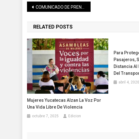
Navegación
COMUNICADO DE PRENSA DE LA SECRETARÍA DE SALUD DE YUCATÁN
de
RELATED POSTS
entradas
Para Proteg
Pasajeros, 
Distancia Al
Del Transpor
abril 4, 202
Mujeres Yucatecas Alzan La Voz Por
Una Vida Libre De Violencia
octubre 7, 2025
Edicion