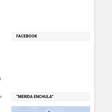
FACEBOOK
3
“MERIDA ENCHULA”
do