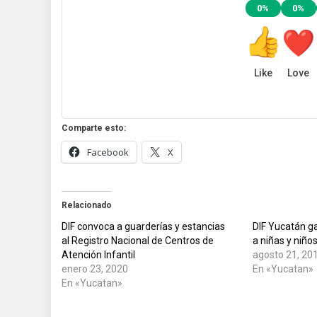
0%
0%
Like
Love
Comparte esto:
Facebook
X
Relacionado
DIF convoca a guarderías y estancias
DIF Yucatán g
al Registro Nacional de Centros de
a niñas y niño
Atención Infantil
agosto 21, 20
enero 23, 2020
En «Yucatan»
En «Yucatan»