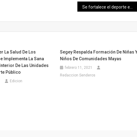
Se fortalece el deporte en el interior del estado
er La Salud De Los
Segey Respalda Formación De Niñas 
Se Implementa La Sana
Niños De Comunidades Mayas
 Interior De Las Unidades
febrero 11, 2021
te Público
Redaccion Senderos
0
Edicion