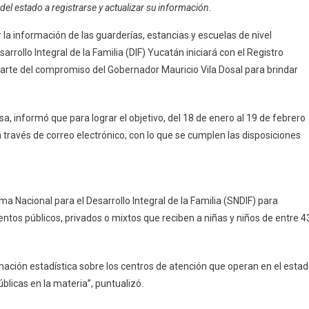
 del estado a registrarse y actualizar su información.
Yucatán
Actualizará
 la información de las guarderías, estancias y escuelas de nivel
El
rrollo Integral de la Familia (DIF) Yucatán iniciará con el Registro
Registro
parte del compromiso del Gobernador Mauricio Vila Dosal para brindar
Nacional
De
Centros
osa, informó que para lograr el objetivo, del 18 de enero al 19 de febrero
De
 a través de correo electrónico, con lo que se cumplen las disposiciones
Atención
Infantil
a Nacional para el Desarrollo Integral de la Familia (SNDIF) para
ntos públicos, privados o mixtos que reciben a niñas y niños de entre 4
mación estadística sobre los centros de atención que operan en el esta
blicas en la materia”, puntualizó.