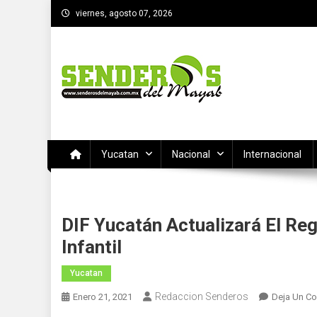
Saltar
viernes, agosto 07, 2026
al
contenido
SENDEROS DEL MAYAB
El medio informativo de Yucatan
Yucatan
Nacional
Internacional
DIF Yucatán Actualizará El Re
Infantil
Yucatan
Redaccion Senderos
Enero 21, 2021
Deja Un Co