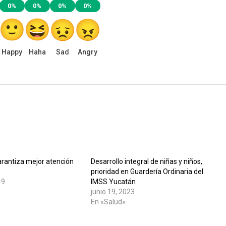
0%
0%
0%
0%
Happy
Haha
Sad
Angry
arantiza mejor atención
Desarrollo integral de niñas y niños,
s
prioridad en Guardería Ordinaria del
19
IMSS Yucatán
junio 19, 2023
En «Salud»