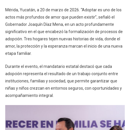
El
Mérida, Yucatán, a 20 de marzo de 2026. “Adoptar es uno de los
Derecho
actos más profundos de amor que pueden existir”, señaló el
A
Gobernador Joaquín Díaz Mena, en un acto profundamente
Una
significativo en el que encabezó la formalización de procesos de
Familia:
adopción. Tres hogares tejen nuevas historias de vida, donde el
Concreta
Adopciones
amor, la protección y la esperanza marcan el inicio de una nueva
Que
etapa familiar.
Transforman
Vidas
Durante el evento, el mandatario estatal destacó que cada
adopción representa el resultado de un trabajo conjunto entre
instituciones, familias y sociedad, que permite garantizar que
niñas y niños crezcan en entornos seguros, con oportunidades y
acompañamiento integral.