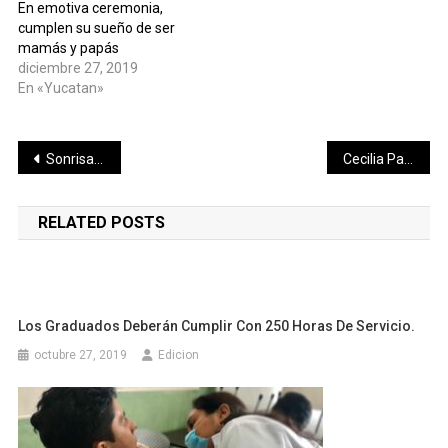
En emotiva ceremonia,
cumplen su sueño de ser
mamás y papás
diciembre 27, 2019
En «Yucatan»
Navegación
Sonrisas que transforman vidas: Yucatán impulsa la salud bucal con enfoque preventivo y social
Cecilia Patrón firma alianza con Alcaldía Cuauhtémoc para impulsar el turismo y fortalecer la economía de las familias meridanas
de
RELATED POSTS
entradas
Los Graduados Deberán Cumplir Con 250 Horas De Servicio.
octubre 27, 2019
Edicion