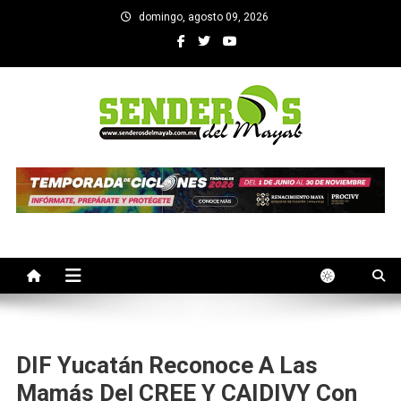
Saltar
domingo, agosto 09, 2026
al
contenido
SENDEROS DEL MAYAB
El medio informativo de Yucatan
DIF Yucatán Reconoce A Las
Mamás Del CREE Y CAIDIVY Con