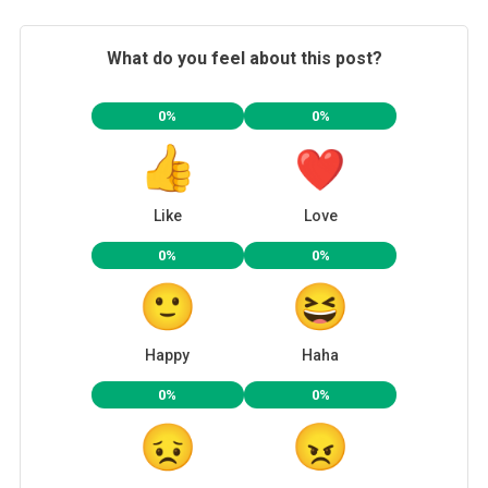
What do you feel about this post?
0%
0%
Like
Love
0%
0%
Happy
Haha
0%
0%