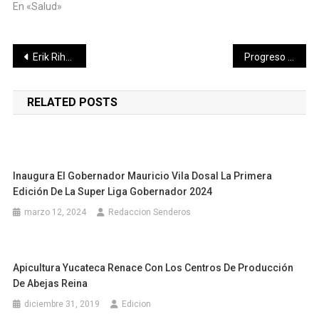
En «Salud»
Navegación
Erik Rihani impulsa salud comunitaria en Paraíso
Progreso suma esfuerzos con la asociación «No más perritos» por el bienestar animal
de
RELATED POSTS
entradas
Inaugura El Gobernador Mauricio Vila Dosal La Primera
Edición De La Super Liga Gobernador 2024
marzo 12, 2024
Redaccion Senderos
Apicultura Yucateca Renace Con Los Centros De Producción
De Abejas Reina
diciembre 31, 2019
Edicion