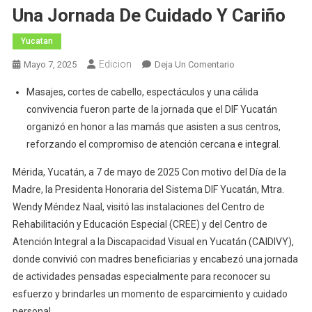
Una Jornada De Cuidado Y Cariño
Yucatan
Edicion
En
Mayo 7, 2025
Deja Un Comentario
DIF
Masajes, cortes de cabello, espectáculos y una cálida
Yucatán
convivencia fueron parte de la jornada que el DIF Yucatán
Reconoce
organizó en honor a las mamás que asisten a sus centros,
A
reforzando el compromiso de atención cercana e integral.
Las
Mamás
Mérida, Yucatán, a 7 de mayo de 2025 Con motivo del Día de la
Del
Madre, la Presidenta Honoraria del Sistema DIF Yucatán, Mtra.
CREE
Wendy Méndez Naal, visitó las instalaciones del Centro de
Y
Rehabilitación y Educación Especial (CREE) y del Centro de
CAIDIVY
Con
Atención Integral a la Discapacidad Visual en Yucatán (CAIDIVY),
Una
donde convivió con madres beneficiarias y encabezó una jornada
Jornada
de actividades pensadas especialmente para reconocer su
De
esfuerzo y brindarles un momento de esparcimiento y cuidado
Cuidado
personal.