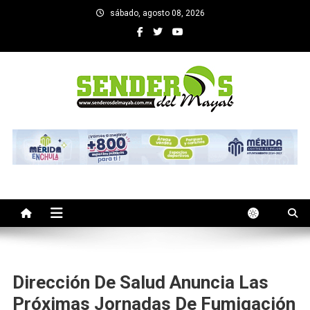
Saltar
sábado, agosto 08, 2026
al
contenido
SENDEROS DEL MAYAB
El medio informativo de Yucatan
Dirección De Salud Anuncia Las
Próximas Jornadas De Fumigación