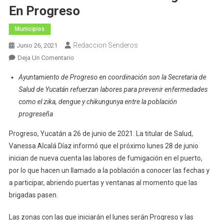
En Progreso
Municipios
Redaccion Senderos
Junio 26, 2021
En
Deja Un Comentario
Dirección
Ayuntamiento de Progreso en coordinación son la Secretaria de
De
Salud de Yucatán refuerzan labores para prevenir enfermedades
Salud
como el zika, dengue y chikungunya entre la población
Anuncia
progreseña
Las
Próximas
Progreso, Yucatán a 26 de junio de 2021. La titular de Salud,
Jornadas
Vanessa Alcalá Díaz informó que el próximo lunes 28 de junio
De
inician de nueva cuenta las labores de fumigación en el puerto,
Fumigación
por lo que hacen un llamado a la población a conocer las fechas y
En
Progreso
a participar, abriendo puertas y ventanas al momento que las
brigadas pasen.
Las zonas con las que iniciarán el lunes serán Progreso y las