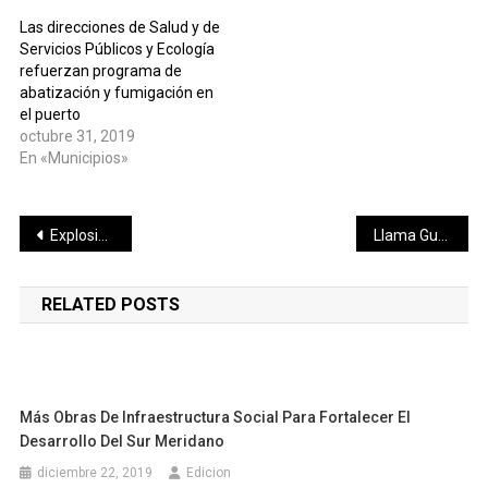
Las direcciones de Salud y de
Servicios Públicos y Ecología
refuerzan programa de
abatización y fumigación en
el puerto
octubre 31, 2019
En «Municipios»
Navegación
Explosión ofensiva de Yucatán
Llama Gustavo Miranda a gobierno y sociedad civil, a unir esfuerzos contra la delincuencia
de
RELATED POSTS
entradas
Más Obras De Infraestructura Social Para Fortalecer El
Desarrollo Del Sur Meridano
diciembre 22, 2019
Edicion