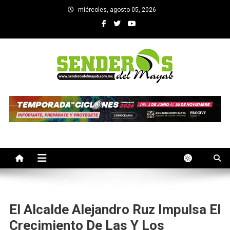
Saltar
miércoles, agosto 05, 2026
al
contenido
SENDEROS DEL MAYAB
El medio informativo de Yucatan
El Alcalde Alejandro Ruz Impulsa El
Crecimiento De Las Y Los