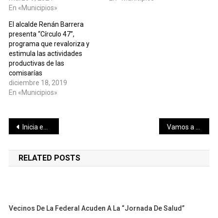
En «Municipios»
El alcalde Renán Barrera
presenta “Círculo 47”,
programa que revaloriza y
estimula las actividades
productivas de las
comisarías
diciembre 18, 2019
En «Municipios»
Navegación
Inicia en Kanasín la entrega de recursos municipales del Programa de Asistencia Social
Vamos a defender a Yucatán con uñas y dientes: Sergio Vadillo Lora
de
RELATED POSTS
entradas
Vecinos De La Federal Acuden A La “Jornada De Salud”