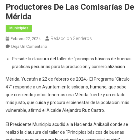
Productores De Las Comisarías De
Mérida
Municipios
Redaccion Senderos
Febrero 22, 2024
En
Deja Un Comentario
El
Preside la clausura del taller de “principios básicos de buenas
Alcalde
prácticas pecuarias para la producción y comercialización.
Alejandro
Ruz
Mérida, Yucatán a 22 de febrero de 2024.- El Programa “Circulo
Impulsa
47” responde a un Ayuntamiento solidario, humano, que sabe
El
que creciendo juntos tenemos una Mérida fuerte y un estado
Crecimiento
más justo, que cuida y procura el bienestar de la población más
De
vulnerable, afirmó el Alcalde Alejandro Ruz Castro.
Las
Y
El Presidente Municipio acudió a la Hacienda Anikabil donde se
Los
realizó la clausura del taller de “Principios básicos de buenas
Productores
De
prácticas pecuarias para la producción y comercialización”