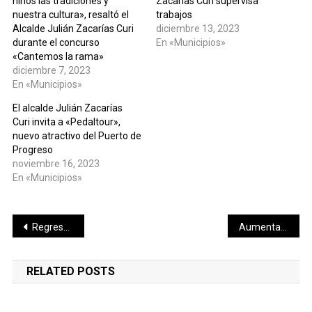
niños las tradiciones y
Zacarías Curi supervisa
nuestra cultura», resaltó el
trabajos
Alcalde Julián Zacarías Curi
diciembre 13, 2023
durante el concurso
En «Municipios»
«Cantemos la rama»
diciembre 7, 2023
En «Municipios»
El alcalde Julián Zacarías
Curi invita a «Pedaltour»,
nuevo atractivo del Puerto de
Progreso
noviembre 16, 2023
En «Municipios»
Navegación
Regresan las “Noches de boxeo” a La Inalámbrica”
Aumenta la pobreza en todo el país por la pandemia del Coronavirus
de
RELATED POSTS
entradas