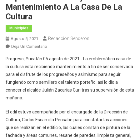
Mantenimiento A La Casa De La
Cultura
Municipios
Redaccion Senderos
Agosto 5, 2021
En
Deja Un Comentario
El
Progreso, Yucatán 05 agosto de 2021.- La emblemática casa de
Alcalde
la cultura está recibiendo mantenimiento a fin de ser conservada
Julián
para el disfrute de los progreseños y asimismo para seguir
Zacarías
fungiendo como semillero del talento porteño, así lo dio a
Curi
Supervisa
conocer el alcalde Julián Zacarías Curi tras su supervisión de esta
Los
mañana.
Trabajos
De
El edil estuvo acompañado por el encargado de la Dirección de
Mantenimiento
Cultura, Carlos Escamilla Pensabe para constatar las acciones
A
que se realizan en el edificio, las cuales constan de pintura de la
La
fachada y áreas comunes, resane de paredes, limpieza general,
Casa