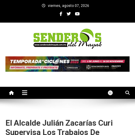
Saltar
viernes, agosto 07, 2026
al
contenido
SENDEROS DEL MAYAB
El medio informativo de Yucatan
El Alcalde Julián Zacarías Curi
Supervisa Los Trabajos De