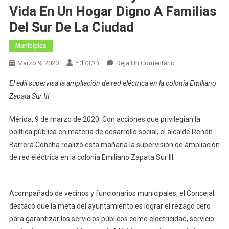
Vida En Un Hogar Digno A Familias
Del Sur De La Ciudad
Municipios
Edicion
En
Marzo 9, 2020
Deja Un Comentario
El
El edil supervisa la ampliación de red eléctrica en la colonia Emiliano
Alcalde
Zapata Sur III
Renán
Barrera
Mérida, 9 de marzo de 2020. Con acciones que privilegian la
Concha
política pública en materia de desarrollo social, el alcalde Renán
Da
Barrera Concha realizó esta mañana la supervisión de ampliación
Acceso
A
de red eléctrica en la colonia Emiliano Zapata Sur III.
Una
Mejor
Calidad
Acompañado de vecinos y funcionarios municipales, el Concejal
De
destacó que la meta del ayuntamiento es lograr el rezago cero
Vida
para garantizar los servicios públicos como electricidad, servicio
En