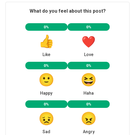
What do you feel about this post?
0%
0%
Like
Love
0%
0%
Happy
Haha
0%
0%
Sad
Angry