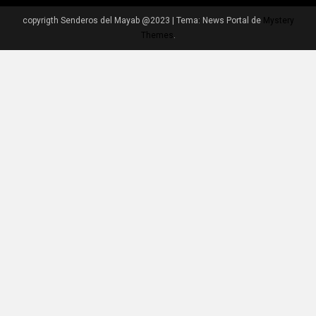
copyrigth Senderos del Mayab @2023
|
Tema: News Portal de
Mystery
Themes
.