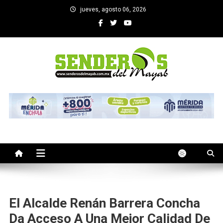
Saltar
jueves, agosto 06, 2026
al
contenido
SENDEROS DEL MAYAB
El medio informativo de Yucatan
El Alcalde Renán Barrera Concha
Da Acceso A Una Mejor Calidad De