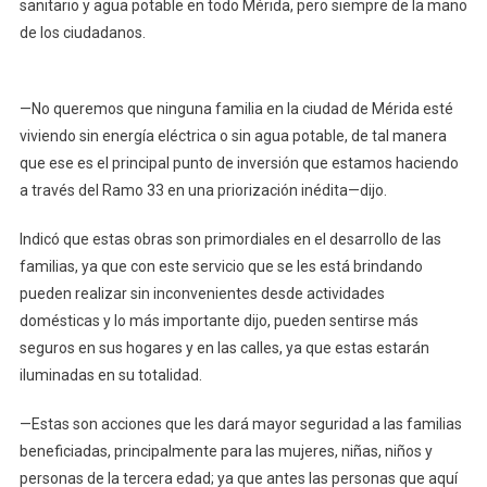
sanitario y agua potable en todo Mérida, pero siempre de la mano
Un
de los ciudadanos.
Hogar
Digno
A
—No queremos que ninguna familia en la ciudad de Mérida esté
Familias
viviendo sin energía eléctrica o sin agua potable, de tal manera
Del
que ese es el principal punto de inversión que estamos haciendo
Sur
a través del Ramo 33 en una priorización inédita—dijo.
De
La
Indicó que estas obras son primordiales en el desarrollo de las
Ciudad
familias, ya que con este servicio que se les está brindando
pueden realizar sin inconvenientes desde actividades
domésticas y lo más importante dijo, pueden sentirse más
seguros en sus hogares y en las calles, ya que estas estarán
iluminadas en su totalidad.
—Estas son acciones que les dará mayor seguridad a las familias
beneficiadas, principalmente para las mujeres, niñas, niños y
personas de la tercera edad; ya que antes las personas que aquí