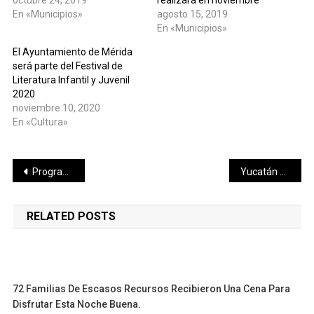
En «Municipios»
agosto 15, 2019
En «Municipios»
El Ayuntamiento de Mérida
será parte del Festival de
Literatura Infantil y Juvenil
2020
noviembre 10, 2020
En «Cultura»
Navegación
Programa “Médico 24/7” acerca atención en salud a más yucatecos
Yucatán supera meta de Bibliotecas Escolares activas
de
RELATED POSTS
entradas
72 Familias De Escasos Recursos Recibieron Una Cena Para
Disfrutar Esta Noche Buena.