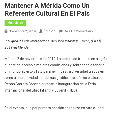
Mantener A Mérida Como Un
Referente Cultural En El País
Municipios
Edicion
En
Noviembre 2, 2019
Deja Un Comentario
El
Inaugura la Feria Internacional del Libro Infantil y Juvenil, (FILIJ)
Alcalde
2019 en Mérida
Renán
Barrera
Mérida, 2 de noviembre de 2019. La lectura se traduce en alegría,
Promueve
puente de acceso a mejores condiciones y sobre todo a tener a
La
un mundo abierto y listo para vivir nuestra diversidad unidos en
Lectura
Para
torno a una actividad por demás gratificante, afirmó el alcalde
Mantener
Renán Barrera Concha durante la inauguración de la Feria
A
Internacional del Libro Infantil y Juvenil, (FILIJ).
Mérida
Como
Un
En el evento, que por primera ocasión se realiza en otra ciudad
Referente