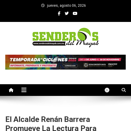
Saltar
jueves, agosto 06, 2026
al
contenido
SENDEROS DEL MAYAB
El medio informativo de Yucatan
El Alcalde Renán Barrera
Promueve La Lectura Para