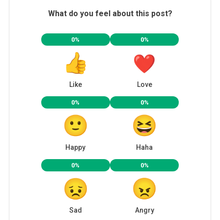
What do you feel about this post?
0%
0%
Like
Love
0%
0%
Happy
Haha
0%
0%
Sad
Angry