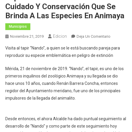
Cuidado Y Conservación Que Se
Brinda A Las Especies En Animaya
Municipios
Edicion
En
Noviembre 21, 2019
Deja Un Comentario
El
Visita al tapir “Nando”, a quien se le está buscando pareja para
Alcalde
reproducir su especie emblemática en peligro de extinción
Renán
Barrera
Mérida, 21 de noviembre de 2019. “Nando”, el tapir, es uno de los
Supervisa
primeros inquilinos del zoológico Animaya y su llegada se dio
Las
hace unos 10 años, cuando Renán Barrera Concha, entonces
Acciones
De
regidor del Ayuntamiento meridano, fue uno de los principales
Cuidado
impulsores de la llegada del animalito.
Y
Conservació
Que
Desde entonces, el ahora Alcalde ha dado puntual seguimiento al
Se
desarrollo de “Nando” y como parte de este seguimiento hoy
Brinda