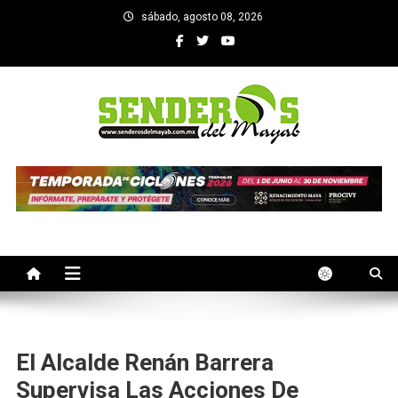
Saltar
sábado, agosto 08, 2026
al
contenido
SENDEROS DEL MAYAB
El medio informativo de Yucatan
El Alcalde Renán Barrera
Supervisa Las Acciones De