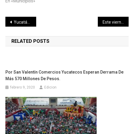
En «Municipios»
Navegación
Yucatán y Quebec acuerdan aumentar la colaboración bilateral
Este viernes I Informe Legislativo de Cecilia Patrón
de
RELATED POSTS
entradas
Por San Valentín Comercios Yucatecos Esperan Derrama De
Más 570 Millones De Pesos.
febrero 9, 2020
Edicion