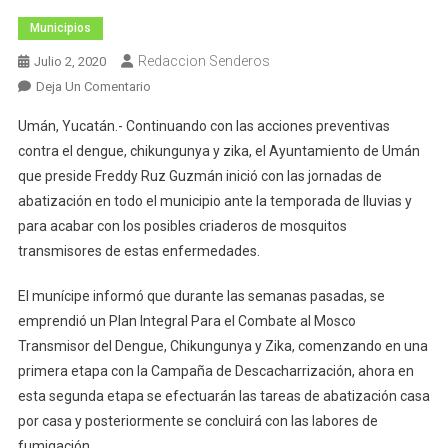
Municipios
Redaccion Senderos
Julio 2, 2020
En
Deja Un Comentario
El
Umán, Yucatán.- Continuando con las acciones preventivas
Ayuntamiento
contra el dengue, chikungunya y zika, el Ayuntamiento de Umán
De
que preside Freddy Ruz Guzmán inició con las jornadas de
Umán
abatización en todo el municipio ante la temporada de lluvias y
Inicia
Con
para acabar con los posibles criaderos de mosquitos
Las
transmisores de estas enfermedades.
Jornadas
De
El munícipe informó que durante las semanas pasadas, se
Abatización
emprendió un Plan Integral Para el Combate al Mosco
Transmisor del Dengue, Chikungunya y Zika, comenzando en una
primera etapa con la Campaña de Descacharrización, ahora en
esta segunda etapa se efectuarán las tareas de abatización casa
por casa y posteriormente se concluirá con las labores de
fumigación.