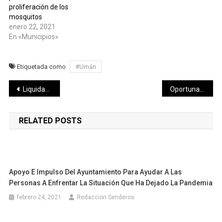
proliferación de los
mosquitos
enero 22, 2021
En «Municipios»
Etiquetada como
#Umán
Navegación
Liquidación de Banco Famsa consumirá 39% del Fondo para ahorradores del IPAB
Oportuna iniciativa de Vila Dosal sobre el Gran Museo del Mundo Maya: Michel Salum Francis
de
RELATED POSTS
entradas
Apoyo E Impulso Del Ayuntamiento Para Ayudar A Las
Personas A Enfrentar La Situación Que Ha Dejado La Pandemia
febrero 24, 2021
Redaccion Senderos