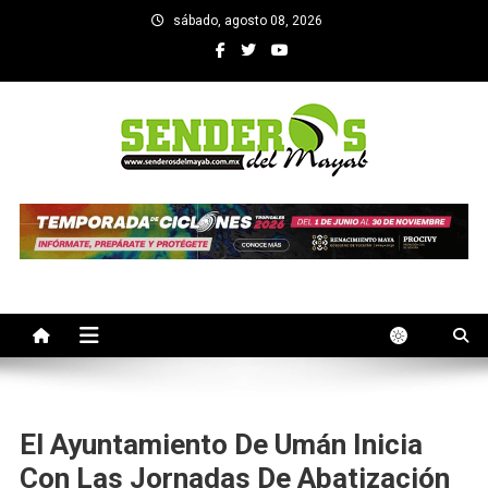
Saltar
sábado, agosto 08, 2026
al
contenido
SENDEROS DEL MAYAB
El medio informativo de Yucatan
El Ayuntamiento De Umán Inicia
Con Las Jornadas De Abatización