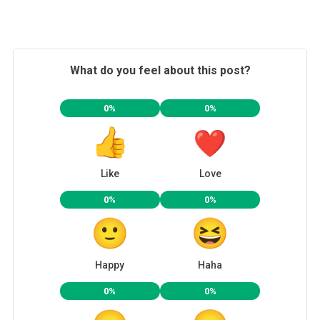
What do you feel about this post?
0%
0%
Like
Love
0%
0%
Happy
Haha
0%
0%