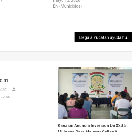
s»
mayo 15, 2026
En «Municipios»
Llega a Yucatán ayuda humanitaria de Cruz Roja Mexicana
O 01
 2021
nderos
Kanasín Anuncia Inversión De $20.5