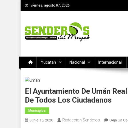
Saltar
viernes, agosto 07, 2026
al
contenido
SENDEROS DEL MAYAB
El medio informativo de Yucatan
Yucatan
Nacional
Internacional
El Ayuntamiento De Umán Real
De Todos Los Ciudadanos
Municipios
Redaccion Senderos
Junio 15, 2020
Deja Un Co