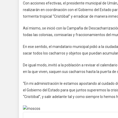
Con acciones efectivas, el presidente municipal de Umán,
realizarán en coordinación con el Gobierno del Estado pa
tormenta tropical “Cristóbal” y erradicar de manera inme
Así mismo, se inició con la Campaña de Descacharrización 
todas las colonias, comisarías y fraccionamientos del mun
En ese sentido, el mandatario municipal pidió a la ciudad
sacar todos los cacharros y objetos que puedan acumular 
De igual modo, invitó a la población a revisar el calendar
en la que viven, saquen sus cacharros hasta la puerta de
“En mi administración le estamos apostando al cuidado d
el Gobierno del Estado para que juntos superemos la crisi
“Cristóbal”, y salir adelante tal y como siempre lo hemos