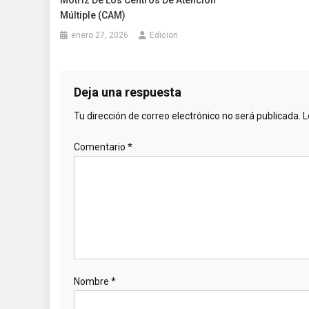
Motriz De Los Centros De Atención
Múltiple (CAM)
enero 27, 2026
Edicion
Deja una respuesta
Tu dirección de correo electrónico no será publicada.
L
Comentario
*
Nombre
*