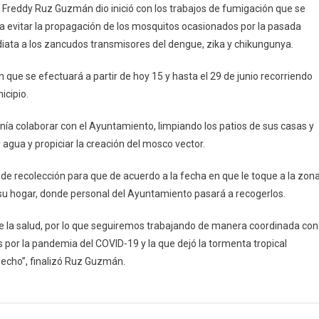
 Freddy Ruz Guzmán dio inició con los trabajos de fumigación que se
Ayuntamiento
ra evitar la propagación de los mosquitos ocasionados por la pasada
De
diata a los zancudos transmisores del dengue, zika y chikungunya.
Umán
Realiza
que se efectuará a partir de hoy 15 y hasta el 29 de junio recorriendo
Más
icipio.
Acciones
Para
anía colaborar con el Ayuntamiento, limpiando los patios de sus casas y
Cuidar
agua y propiciar la creación del mosco vector.
La
Salud
io de recolección para que de acuerdo a la fecha en que le toque a la zon
De
Todos
 su hogar, donde personal del Ayuntamiento pasará a recogerlos.
Los
e la salud, por lo que seguiremos trabajando de manera coordinada con
Ciudadanos
s por la pandemia del COVID-19 y la que dejó la tormenta tropical
 hecho”, finalizó Ruz Guzmán.