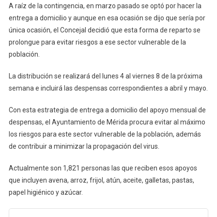
Adultos
A raíz de la contingencia, en marzo pasado se optó por hacer la
Mayores
entrega a domicilio y aunque en esa ocasión se dijo que sería por
Inscritos
única ocasión, el Concejal decidió que esta forma de reparto se
En
prolongue para evitar riesgos a ese sector vulnerable de la
El
población.
Padrón
Del
La distribución se realizará del lunes 4 al viernes 8 de la próxima
DIF
semana e incluirá las despensas correspondientes a abril y mayo.
Municipal
Con esta estrategia de entrega a domicilio del apoyo mensual de
despensas, el Ayuntamiento de Mérida procura evitar al máximo
los riesgos para este sector vulnerable de la población, además
de contribuir a minimizar la propagación del virus.
Actualmente son 1,821 personas las que reciben esos apoyos
que incluyen avena, arroz, frijol, atún, aceite, galletas, pastas,
papel higiénico y azúcar.