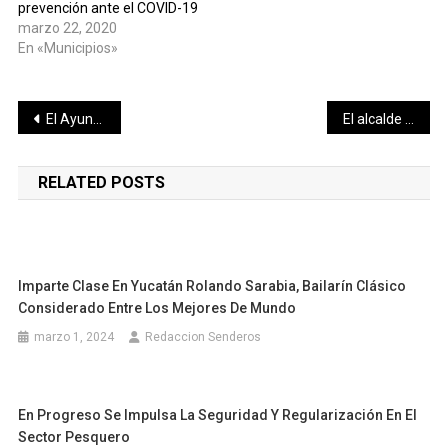
prevención ante el COVID-19
marzo 22, 2020
En «Municipios»
Navegación
El Ayuntamiento de Mérida pone al servicio de los ciudadanos más herramientas digitales ante la contingencia por el Covid-19
El alcalde Renán Barrera Concha reafirma apoyo a la comunidad artística
de
RELATED POSTS
entradas
Imparte Clase En Yucatán Rolando Sarabia, Bailarín Clásico
Considerado Entre Los Mejores De Mundo
marzo 1, 2024
Redaccion Senderos
En Progreso Se Impulsa La Seguridad Y Regularización En El
Sector Pesquero