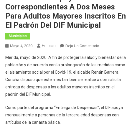
Correspondientes A Dos Meses
Para Adultos Mayores Inscritos En
El Padrón Del DIF Municipal
Municipios
Edicion
En
Mayo 4, 2020
Deja Un Comentario
El
Mérida, mayo de 2020. A fin de proteger la salud y bienestar de la
Ayuntamiento
población y de acuerdo con la prolongación de las medidas como
Entregará
el aislamiento social por el Covid-19, el alcalde Renán Barrera
A
Concha dispuso que este mes también se realice a domicilio la
Domicilio
Los
entrega de despensas a los adultos mayores inscritos en el
Apoyos
padrón del DIF Municipal.
Correspondientes
A
Como parte del programa “Entrega de Despensas”, el DIF apoya
Dos
mensualmente a personas de la tercera edad despensas con
Meses
artículos de la canasta básica.
Para