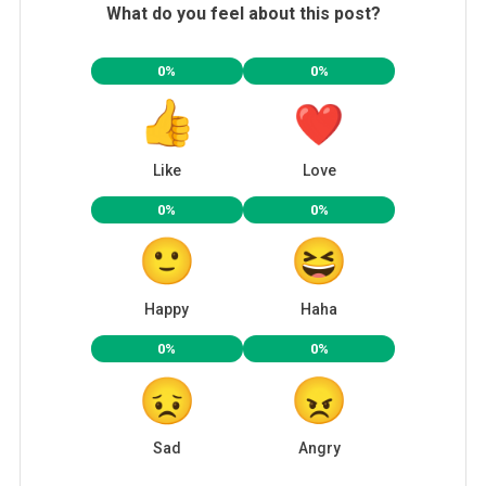
What do you feel about this post?
0%
0%
Like
Love
0%
0%
Happy
Haha
0%
0%
Sad
Angry