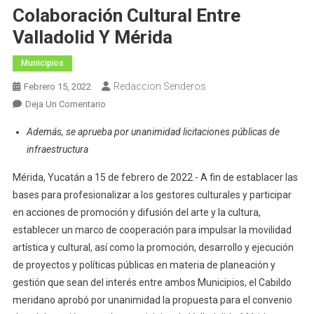
Colaboración Cultural Entre
Valladolid Y Mérida
Municipios
Redaccion Senderos
Febrero 15, 2022
En
Deja Un Comentario
El
Además, se aprueba por unanimidad licitaciones públicas de
Cabildo
infraestructura
Aprueba
Por
Mérida, Yucatán a 15 de febrero de 2022.- A fin de establacer las
Unanimidad
bases para profesionalizar a los gestores culturales y participar
Convenio
en acciones de promoción y difusión del arte y la cultura,
De
establecer un marco de cooperación para impulsar la movilidad
Colaboración
artística y cultural, así como la promoción, desarrollo y ejecución
Cultural
de proyectos y políticas públicas en materia de planeación y
Entre
Valladolid
gestión que sean del interés entre ambos Municipios, el Cabildo
Y
meridano aprobó por unanimidad la propuesta para el convenio
Mérida