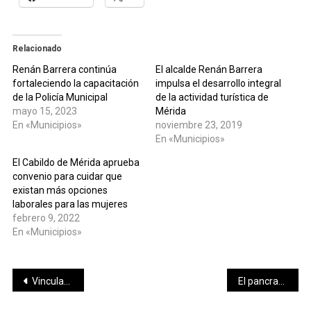
Relacionado
Renán Barrera continúa
El alcalde Renán Barrera
fortaleciendo la capacitación
impulsa el desarrollo integral
de la Policía Municipal
de la actividad turística de
mayo 15, 2023
Mérida
En «Municipios»
noviembre 23, 2019
En «Municipios»
El Cabildo de Mérida aprueba
convenio para cuidar que
existan más opciones
laborales para las mujeres
febrero 9, 2022
En «Municipios»
Navegación
Vinculado a proceso por robo calificado cometido con violencia y en pandilla
El pancracio yucateco brillará con la Gira del 30 Aniversario de la Triple A
de