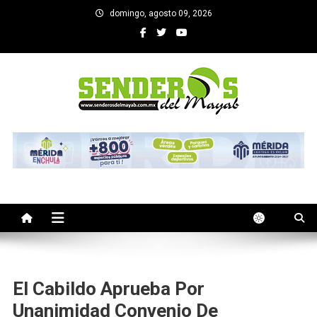
Saltar
domingo, agosto 09, 2026
al
contenido
SENDEROS DEL MAYAB
El medio informativo de Yucatan
El Cabildo Aprueba Por
Unanimidad Convenio De