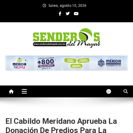
Saltar
lunes, agosto 10, 2026
al
contenido
SENDEROS DEL MAYAB
El medio informativo de Yucatan
El Cabildo Meridano Aprueba La
Donación De Predios Para La