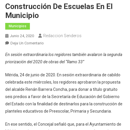
Construcción De Escuelas En El
Municipio
Municipios
Redaccion Senderos
Junio 24, 2020
En
Deja Un Comentario
El
En sesión extraordinaria los regidores también avalaron la segunda
Cabildo
priorización del 2020 de obras del “Ramo 33”
Meridano
Aprueba
Mérida, 24 de junio de 2020. En sesión extraordinaria de cabildo
La
celebrada este miércoles, los regidores aprobaron la propuesta
Donación
del alcalde Renán Barrera Concha, para donar a título gratuito
De
Predios
seis predios a favor de la Secretaría de Educación del Gobierno
Para
del Estado con la finalidad de destinarlos para la construcción de
La
planteles educativos de Preescolar, Primaria y Secundaria.
Construcción
De
En ese sentido, el Concejal señaló que, para el Ayuntamiento de
Escuelas