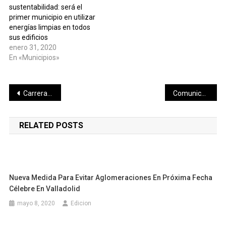
sustentabilidad: será el
primer municipio en utilizar
energías limpias en todos
sus edificios
enero 31, 2020
En «Municipios»
Navegación
Carrera contra las adicciones” se realizará en formato virtual
Comunicado de la Secretaria de Salud del Estado de Yucatán.
de
RELATED POSTS
entradas
Nueva Medida Para Evitar Aglomeraciones En Próxima Fecha
Célebre En Valladolid
mayo 8, 2020
Edicion