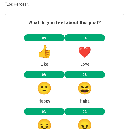
“Los Héroes”.
What do you feel about this post?
0%
0%
Like
Love
0%
0%
Happy
Haha
0%
0%