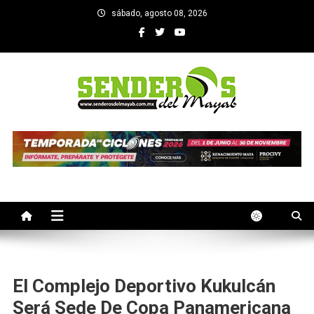
Saltar
sábado, agosto 08, 2026
al
contenido
SENDEROS DEL MAYAB
El medio informativo de Yucatan
El Complejo Deportivo Kukulcán
Será Sede De Copa Panamericana