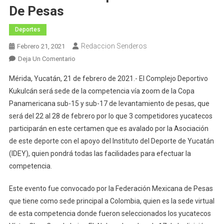
De Pesas
Deportes
Redaccion Senderos
Febrero 21, 2021
En
Deja Un Comentario
El
Mérida, Yucatán, 21 de febrero de 2021.- El Complejo Deportivo
Complejo
Kukulcán será sede de la competencia vía zoom de la Copa
Deportivo
Panamericana sub-15 y sub-17 de levantamiento de pesas, que
Kukulcán
será del 22 al 28 de febrero por lo que 3 competidores yucatecos
Será
Sede
participarán en este certamen que es avalado por la Asociación
De
de este deporte con el apoyo del Instituto del Deporte de Yucatán
Copa
(IDEY), quien pondrá todas las facilidades para efectuar la
Panamericana
competencia.
De
Pesas
Este evento fue convocado por la Federación Mexicana de Pesas
que tiene como sede principal a Colombia, quien es la sede virtual
de esta competencia donde fueron seleccionados los yucatecos