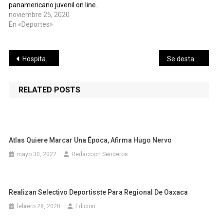
panamericano juvenil on line.
noviembre 25, 2020
En «Deportes»
Navegación
Hospital Infantil de México compró medicamentos para quimioterapias que no aplicó: ASF
Se destaca trayectoria de 70 años de artesana kinchileña
de
RELATED POSTS
entradas
Atlas Quiere Marcar Una Época, Afirma Hugo Nervo
mayo 30, 2022
Redaccion Senderos
Realizan Selectivo Deportisste Para Regional De Oaxaca
febrero 28, 2020
Edicion