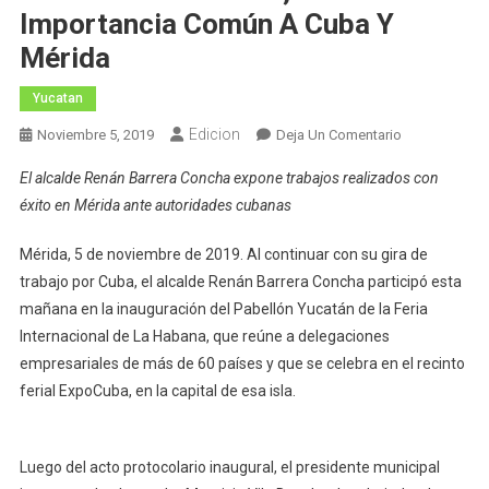
Importancia Común A Cuba Y
Mérida
Yucatan
Edicion
En
Noviembre 5, 2019
Deja Un Comentario
El
El alcalde Renán Barrera Concha expone trabajos realizados con
Desarrollo
éxito en Mérida ante autoridades cubanas
Urbano
Y
Mérida, 5 de noviembre de 2019. Al continuar con su gira de
La
trabajo por Cuba, el alcalde Renán Barrera Concha participó esta
Gestión
mañana en la inauguración del Pabellón Yucatán de la Feria
Del
Centro
Internacional de La Habana, que reúne a delegaciones
Histórico,
empresariales de más de 60 países y que se celebra en el recinto
Temas
ferial ExpoCuba, en la capital de esa isla.
De
Importancia
Común
Luego del acto protocolario inaugural, el presidente municipal
A