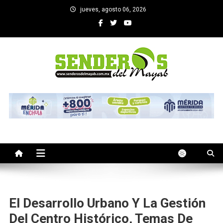
Saltar
jueves, agosto 06, 2026
al
contenido
SENDEROS DEL MAYAB
El medio informativo de Yucatan
El Desarrollo Urbano Y La Gestión
Del Centro Histórico, Temas De