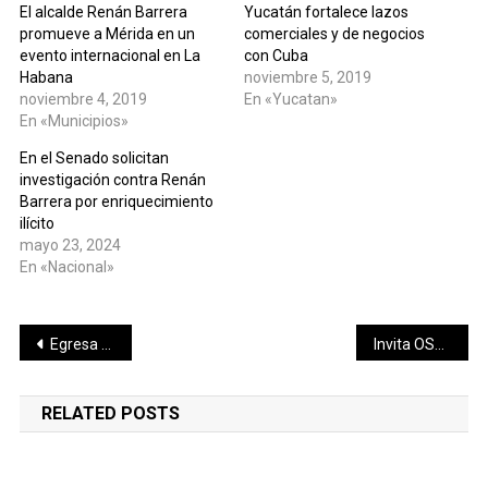
El alcalde Renán Barrera
Yucatán fortalece lazos
promueve a Mérida en un
comerciales y de negocios
evento internacional en La
con Cuba
Habana
noviembre 5, 2019
noviembre 4, 2019
En «Yucatan»
En «Municipios»
En el Senado solicitan
investigación contra Renán
Barrera por enriquecimiento
ilícito
mayo 23, 2024
En «Nacional»
Navegación
Egresa primera generación de Mujeres Descubriendo su Potencial
Invita OSY a disfrutar de la música de Beethoven, Massenet y Tchaikovsky.
de
RELATED POSTS
entradas