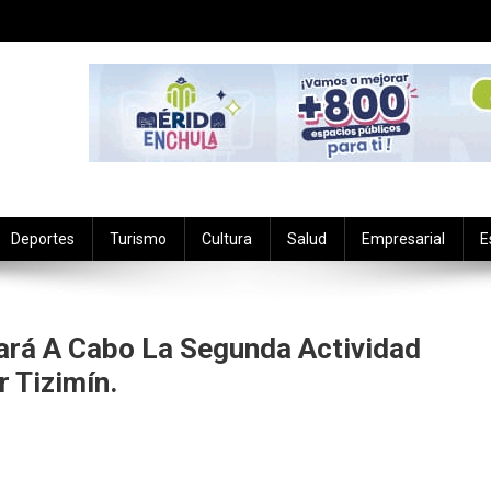
Deportes
Turismo
Cultura
Salud
Empresarial
E
vará A Cabo La Segunda Actividad
 Tizimín.
En
l