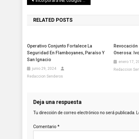
Navegación
Incorporará INE códigos QR en la Credencial para Votar a partir de diciembre
de
RELATED POSTS
entradas
Operativo Conjunto Fortalece La
Revocación 
Seguridad En Flamboyanes, Paraíso Y
Onerosa: Iv
San Ignacio
enero 17, 2
junio 29, 2024
Redaccion Se
Redaccion Senderos
Deja una respuesta
Tu dirección de correo electrónico no será publicada.
L
Comentario
*