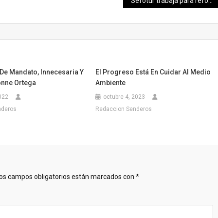
Sefotur trabaja para reforzar la calidad de los servicios turísticos en Yucatán
De Mandato, Innecesaria Y
El Progreso Está En Cuidar Al Medio
onne Ortega
Ambiente
022
octubre 4, 2023
nderos
Redaccion Senderos
os campos obligatorios están marcados con
*