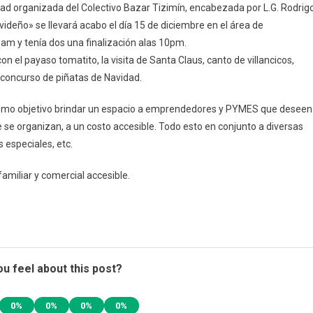
idad organizada del Colectivo Bazar Tizimín, encabezada por L.G. Rodrig
Día
deño» se llevará acabo el día 15 de diciembre en el área de
15
1am y tenía dos una finalización alas 10pm.
De
 el payaso tomatito, la visita de Santa Claus, canto de villancicos,
Diciembre
Se
concurso de piñatas de Navidad.
Llevará
A
 como objetivo brindar un espacio a emprendedores y PYMES que deseen
Cabo
 se organizan, a un costo accesible. Todo esto en conjunto a diversas
La
s especiales, etc.
Segunda
Actividad
familiar y comercial accesible.
Organizada
Del
Colectivo
Bazar
Tizimín.
u feel about this post?
0%
0%
0%
0%