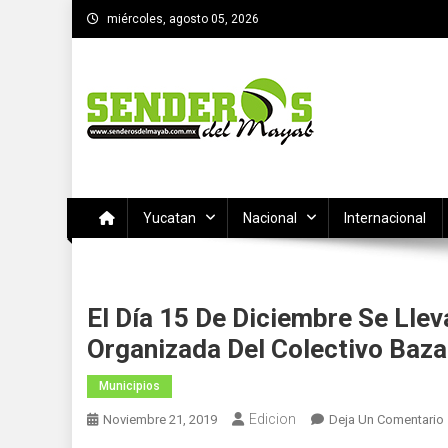
Saltar
miércoles, agosto 05, 2026
al
contenido
SENDEROS DEL MAYAB
El medio informativo de Yucatan
Yucatan
Nacional
Internacional
El Día 15 De Diciembre Se Lle
Organizada Del Colectivo Bazar
Municipios
Edicion
Noviembre 21, 2019
Deja Un Comentario
E