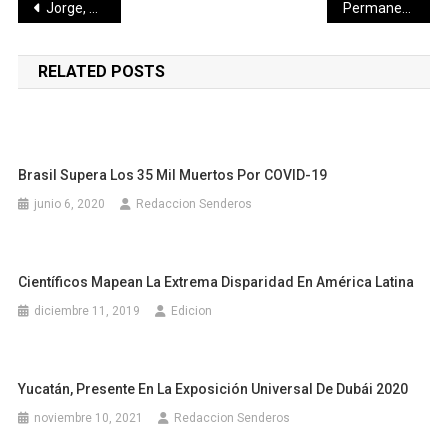
Navegación
Jorge, un bebé prematuro de 23 semanas y 580 gramos de peso supera la COVID-19 en Perú
Permanece en prisión, vinculado a proceso por violación
de
RELATED POSTS
entradas
Brasil Supera Los 35 Mil Muertos Por COVID-19
junio 6, 2020
Redaccion Senderos
Científicos Mapean La Extrema Disparidad En América Latina
diciembre 11, 2019
Edicion
Yucatán, Presente En La Exposición Universal De Dubái 2020
noviembre 10, 2021
Redaccion Senderos