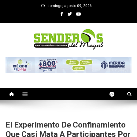
Saltar
domingo, agosto 09, 2026
al
contenido
SENDEROS DEL MAYAB
El medio informativo de Yucatan
El Experimento De Confinamiento
Que Casi Mata A Participantes Por