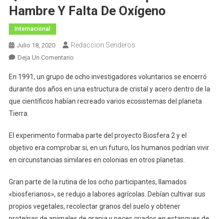
Hambre Y Falta De Oxígeno
Internacional
Redaccion Senderos
Julio 18, 2020
En
Deja Un Comentario
El
En 1991, un grupo de ocho investigadores voluntarios se encerró
Experimento
durante dos años en una estructura de cristal y acero dentro de la
De
que científicos habían recreado varios ecosistemas del planeta
Confinamiento
Tierra.
Que
Casi
El experimento formaba parte del proyecto Biosfera 2 y el
Mata
A
objetivo era comprobar si, en un futuro, los humanos podrían vivir
Participantes
en circunstancias similares en colonias en otros planetas.
Por
Hambre
Gran parte de la rutina de los ocho participantes, llamados
Y
«biosferianos», se redujo a labores agrícolas. Debían cultivar sus
Falta
propios vegetales, recolectar granos del suelo y obtener
De
proteínas de animales de granja y peces criados en estanques de