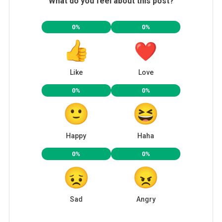
What do you feel about this post?
0%
0%
Like
Love
0%
0%
Happy
Haha
0%
0%
Sad
Angry