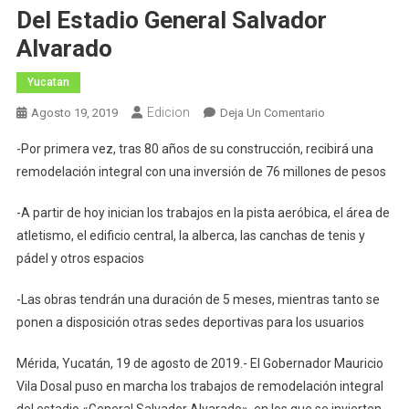
Del Estadio General Salvador
Alvarado
Yucatan
Edicion
En
Agosto 19, 2019
Deja Un Comentario
El
-Por primera vez, tras 80 años de su construcción, recibirá una
Gobernador
remodelación integral con una inversión de 76 millones de pesos
Mauricio
Vila
-A partir de hoy inician los trabajos en la pista aeróbica, el área de
Dosal
atletismo, el edificio central, la alberca, las canchas de tenis y
Pone
pádel y otros espacios
En
Marcha
-Las obras tendrán una duración de 5 meses, mientras tanto se
La
ponen a disposición otras sedes deportivas para los usuarios
Remodelación
Del
Mérida, Yucatán, 19 de agosto de 2019.- El Gobernador Mauricio
Estadio
General
Vila Dosal puso en marcha los trabajos de remodelación integral
Salvador
del estadio «General Salvador Alvarado», en los que se invierten