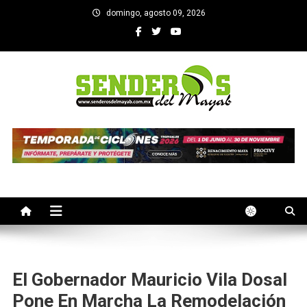
Saltar
domingo, agosto 09, 2026
al
contenido
SENDEROS DEL MAYAB
El medio informativo de Yucatan
El Gobernador Mauricio Vila Dosal
Pone En Marcha La Remodelación