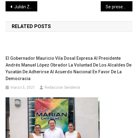
Navegación
Julián Zacarías Curi inaugura nueva ruta de transporte para los jóvenes del ITSP
Se presenta programa Impulso a la Cinematografía en Yucatán
de
RELATED POSTS
entradas
El Gobernador Mauricio Vila Dosal Expresa Al Presidente
Andrés Manuel López Obrador La Voluntad De Los Alcaldes De
Yucatán De Adherirse Al Acuerdo Nacional En Favor De La
Democracia
marzo 5, 2021
Redaccion Senderos