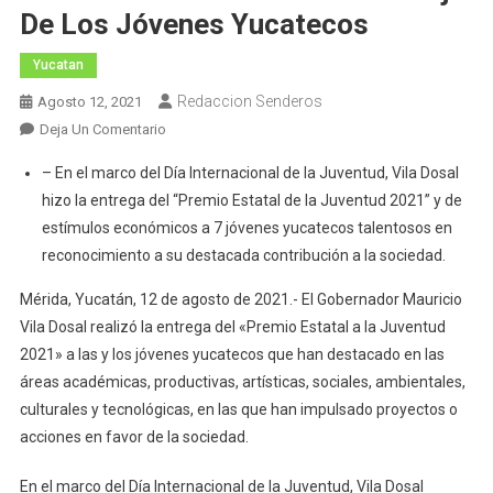
De Los Jóvenes Yucatecos
Yucatan
Redaccion Senderos
Agosto 12, 2021
En
Deja Un Comentario
El
– En el marco del Día Internacional de la Juventud, Vila Dosal
Gobernador
hizo la entrega del “Premio Estatal de la Juventud 2021” y de
Mauricio
estímulos económicos a 7 jóvenes yucatecos talentosos en
Vila
reconocimiento a su destacada contribución a la sociedad.
Dosal
Reconoce
Mérida, Yucatán, 12 de agosto de 2021.- El Gobernador Mauricio
La
Vila Dosal realizó la entrega del «Premio Estatal a la Juventud
Dedicación
2021» a las y los jóvenes yucatecos que han destacado en las
Y
áreas académicas, productivas, artísticas, sociales, ambientales,
Trabajo
De
culturales y tecnológicas, en las que han impulsado proyectos o
Los
acciones en favor de la sociedad.
Jóvenes
Yucatecos
En el marco del Día Internacional de la Juventud, Vila Dosal