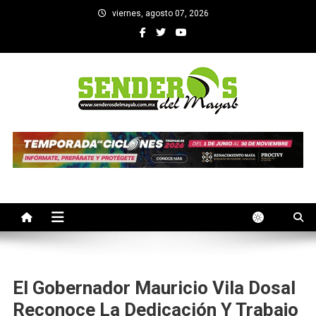
Saltar
viernes, agosto 07, 2026
al
contenido
SENDEROS DEL MAYAB
El medio informativo de Yucatan
El Gobernador Mauricio Vila Dosal
Reconoce La Dedicación Y Trabajo