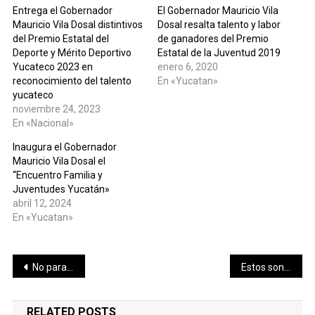
Entrega el Gobernador
El Gobernador Mauricio Vila
Mauricio Vila Dosal distintivos
Dosal resalta talento y labor
del Premio Estatal del
de ganadores del Premio
Deporte y Mérito Deportivo
Estatal de la Juventud 2019
Yucateco 2023 en
enero 6, 2020
reconocimiento del talento
En «Yucatan»
yucateco
noviembre 24, 2023
En «Nacional»
Inaugura el Gobernador
Mauricio Vila Dosal el
“Encuentro Familia y
Juventudes Yucatán»
abril 12, 2024
En «Yucatan»
Navegación
No pararemos hasta que se conozca la verdad y se haga justicia, reitera el Gobernador Mauricio Vila Dosal a madre de joven veracruzano fallecido en Mérida
Estos son los 10 mejores aeropuertos del mundo en 2021, según ranking
de
RELATED POSTS