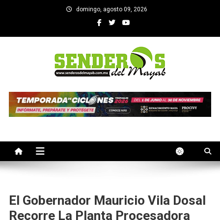
Saltar
domingo, agosto 09, 2026
al
contenido
SENDEROS DEL MAYAB
El medio informativo de Yucatan
El Gobernador Mauricio Vila Dosal
Recorre La Planta Procesadora