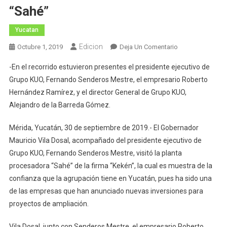
“Sahé”
Yucatan
Edicion
En
Octubre 1, 2019
Deja Un Comentario
El
-En el recorrido estuvieron presentes el presidente ejecutivo de
Gobernador
Grupo KUO, Fernando Senderos Mestre, el empresario Roberto
Mauricio
Hernández Ramírez, y el director General de Grupo KUO,
Vila
Alejandro de la Barreda Gómez.
Dosal
Recorre
Mérida, Yucatán, 30 de septiembre de 2019.- El Gobernador
La
Planta
Mauricio Vila Dosal, acompañado del presidente ejecutivo de
Procesadora
Grupo KUO, Fernando Senderos Mestre, visitó la planta
“Sahé”
procesadora “Sahé” de la firma “Kekén”, la cual es muestra de la
confianza que la agrupación tiene en Yucatán, pues ha sido una
de las empresas que han anunciado nuevas inversiones para
proyectos de ampliación.
Vila Dosal, junto con Senderos Mestre, el empresario Roberto