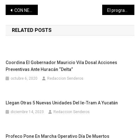
Navegación
CON NEGRÍN EN LA LOMA, YUCATÁN VA POR EL CAMPEONATO DE LA LMB
El programa “Formación de nuevos creadores” fortalece a jóvenes artistas en Yucatán
de
RELATED POSTS
entradas
Coordina El Gobernador Mauricio Vila Dosal Acciones
Preventivas Ante Huracán “Delta”
octubre 6, 2020
Redaccion Senderos
Llegan Otras 5 Nuevas Unidades Del Ie-Tram A Yucatán
diciembre 14, 2023
Redaccion Senderos
Profeco Pone En Marcha Operativo Día De Muertos