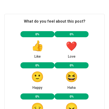
A
Los
Ciudadanos
What do you feel about this post?
Del
Sur
Del
0%
0%
Estado
Like
Love
0%
0%
Happy
Haha
0%
0%