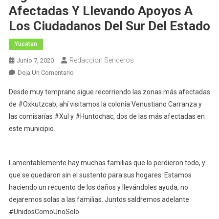
Afectadas Y Llevando Apoyos A
Los Ciudadanos Del Sur Del Estado
Yucatan
Redaccion Senderos
Junio 7, 2020
En
Deja Un Comentario
El
Desde muy temprano sigue recorriendo las zonas más afectadas
Gobernador
de #Oxkutzcab, ahí visitamos la colonia Venustiano Carranza y
Mauricio
las comisarías #Xul y #Huntochac, dos de las más afectadas en
Vila
este municipio.
Dosal
Sigue
Recorriendo
Las
Lamentablemente hay muchas familias que lo perdieron todo, y
Zonas
que se quedaron sin el sustento para sus hogares. Estamos
Afectadas
haciendo un recuento de los daños y llevándoles ayuda, no
Y
dejaremos solas a las familias. Juntos saldremos adelante
Llevando
#UnidosComoUnoSolo.
Apoyos