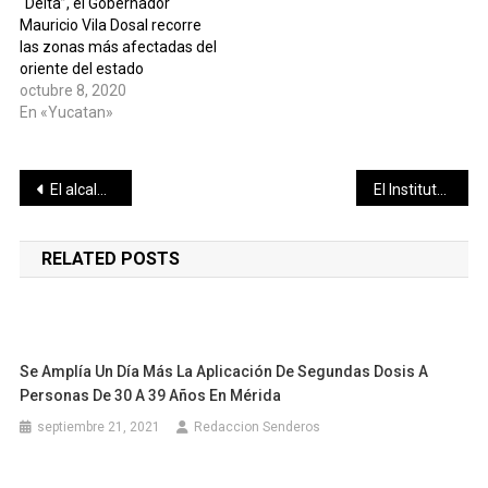
“Delta”, el Gobernador
Mauricio Vila Dosal recorre
las zonas más afectadas del
oriente del estado
octubre 8, 2020
En «Yucatan»
Navegación
El alcalde Renán Barrera supervisa el distribuidor vial de la Prolongación de Montejo para verificar daños por las lluvias
El Instituto Mexicano del Seguro Social (IMSS) informa que:
de
RELATED POSTS
entradas
Se Amplía Un Día Más La Aplicación De Segundas Dosis A
Personas De 30 A 39 Años En Mérida
septiembre 21, 2021
Redaccion Senderos