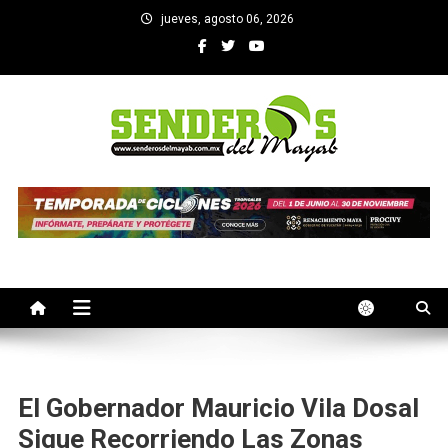
Saltar
jueves, agosto 06, 2026
al
contenido
SENDEROS DEL MAYAB
El medio informativo de Yucatan
El Gobernador Mauricio Vila Dosal
Sigue Recorriendo Las Zonas