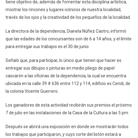
tiene objetivo de, además de fomentar esta disciplina artística,
6
Y
mostrar los rincones y lugares icónicos de nuestra localidad,
14
través de los ojos y la creatividad de los pequeños de la localidad.
Años,
A
La directora de la dependencia, Dianela Núñez Castro, informó
Participar
que las edades de los concursantes son de 6 a 14 años, y el límite
En
para entregar sus trabajos es el 30 de junio.
El
Concurso
Señaló que, para participar, lo único que tienen que hacer es
De
entregar sus dibujos o pinturas en medio pliego de papel
Pintura
cascarón a las oficinas de la dependencia, la cual se encuentra
«Las
ubicada en la calle 39 # 636 entre 112 y 114, edificio ex Cendi, de
Bellezas
la colonia Vicente Guerrero.
De
Mi
Los ganadores de esta actividad recibirán sus premios el próximo
Puerto
7 de julio en las instalaciones de la Casa de la Cultura a las 5 pm.
Progreso»
Después se abrirá una exposición en donde se mostrarán todos
los trabajos que participaron, y cuyo corte del listón estará a