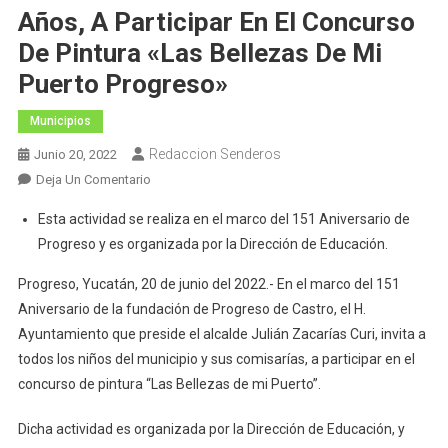
Años, A Participar En El Concurso
De Pintura «Las Bellezas De Mi
Puerto Progreso»
Municipios
Redaccion Senderos
Junio 20, 2022
En
Deja Un Comentario
El
Esta actividad se realiza en el marco del 151 Aniversario de
H.
Progreso y es organizada por la Dirección de Educación.
Ayuntamiento
De
Progreso, Yucatán, 20 de junio del 2022.- En el marco del 151
Progreso
Aniversario de la fundación de Progreso de Castro, el H.
Invita
Ayuntamiento que preside el alcalde Julián Zacarías Curi, invita a
A
todos los niños del municipio y sus comisarías, a participar en el
Los
concurso de pintura “Las Bellezas de mi Puerto”.
Niños
De
Dicha actividad es organizada por la Dirección de Educación, y
Entre