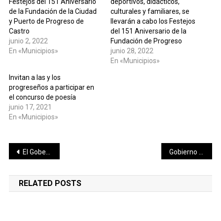
Festejos del 151 Aniversario
deportivos, didácticos,
de la Fundación de la Ciudad
culturales y familiares, se
y Puerto de Progreso de
llevarán a cabo los Festejos
Castro
del 151 Aniversario de la
junio 2, 2022
Fundación de Progreso
En «Municipios»
junio 28, 2022
En «Municipios»
Invitan a las y los
progreseños a participar en
el concurso de poesía
junio 17, 2021
En «Municipios»
Navegación
El Gobernador Mauricio Vila Dosal visita a niños con cáncer para llevarles apoyos del Programa de Apoyo para Pacientes con Cáncer del Hospital General “Dr. Agustín O’Horán”
Gobierno de Solidaridad rehabilitará la unidad deportiva Poliforum
de
RELATED POSTS
entradas