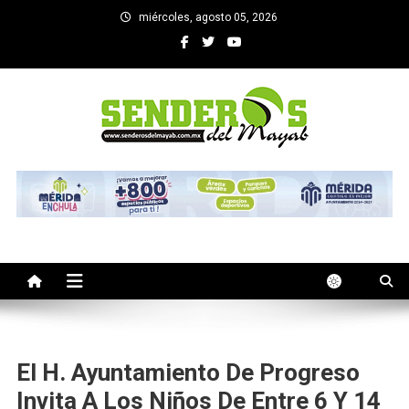
Saltar
miércoles, agosto 05, 2026
al
contenido
SENDEROS DEL MAYAB
El medio informativo de Yucatan
El H. Ayuntamiento De Progreso
Invita A Los Niños De Entre 6 Y 14