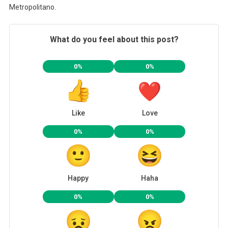
Metropolitano.
What do you feel about this post?
0%
0%
Like
Love
0%
0%
Happy
Haha
0%
0%