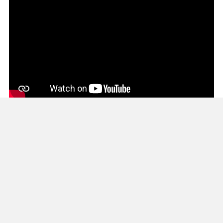
ENTRADAS RECIENTES
Continúa entrega de equipos del programa Seguridad en el
Mar
Yucatán se prepara para una gran fiesta del boxeo con clase
masiva el 16 de agosto
Impulsa Cecilia Patrón la organización vecinal en Mérida y