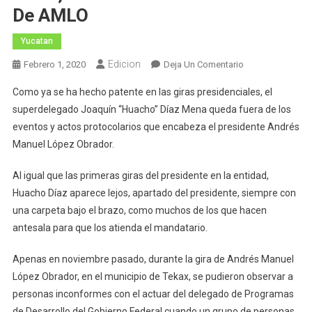
De AMLO
Yucatan
Edicion
En
Febrero 1, 2020
Deja Un Comentario
El
Como ya se ha hecho patente en las giras presidenciales, el
Superdelegado
superdelegado Joaquín “Huacho” Díaz Mena queda fuera de los
“Huacho”
eventos y actos protocolarios que encabeza el presidente Andrés
Díaz
Manuel López Obrador.
Mena,
Otra
Al igual que las primeras giras del presidente en la entidad,
Vez
Fuera
Huacho Díaz aparece lejos, apartado del presidente, siempre con
De
una carpeta bajo el brazo, como muchos de los que hacen
La
antesala para que los atienda el mandatario.
Gira
De
Apenas en noviembre pasado, durante la gira de Andrés Manuel
AMLO
López Obrador, en el municipio de Tekax, se pudieron observar a
personas inconformes con el actuar del delegado de Programas
de Desarrollo del Gobierno Federal cuando un grupo de personas,