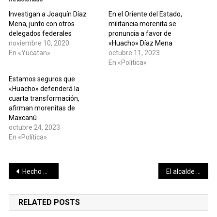
Investigan a Joaquín Díaz
En el Oriente del Estado,
Mena, junto con otros
militancia morenita se
delegados federales
pronuncia a favor de
noviembre 10, 2020
«Huacho» Díaz Mena
En «Yucatan»
octubre 11, 2023
En «Política»
Estamos seguros que
«Huacho» defenderá la
cuarta transformación,
afirman morenitas de
Maxcanú
octubre 24, 2023
En «Política»
Navegación
Hecho histórico que mujeres estén al frente del congreso local.
El alcalde de Mérida, Renán Barrera Concha, asistió al banderazo de inicio de la construcción de la Central Ciclo Combinado Mérida y Gasoducto Cuxtal Fase II
de
RELATED POSTS
entradas