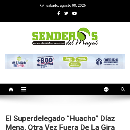
Saltar
sábado, agosto 08, 2026
al
contenido
SENDEROS DEL MAYAB
El medio informativo de Yucatan
El Superdelegado “Huacho” Díaz
Mena, Otra Vez Fuera De La Gira