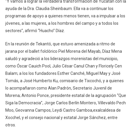
“Y vamos a lograr la verdadera transformación de Yucatán con la
ayuda de la Dra. Claudia Sheinbaum. Ella va a continuar los
programas de apoyo a quienes menos tienen, va a impulsar a los
jóvenes, a las mujeres, a los hombres del campo y a todos los
sectores”, afirmó “Huacho” Díaz.
En la reunión de Tekantó, que estuvo amenizada a ritmo de
jarana por el ballet folclórico Piel Morena del Mayab, Díaz Mena
saludó y agradeció a los liderazgos morenistas del municipio,
como Óscar Cauich Pool, Julio César Canul Chan y Floricely Cen
Balam; a los los fundadores Esther Canché, Miguel May y José
Tomás, a José Humberto Ku, comisario de Tixcochó, y a quienes
lo acompañaron como Alan Padrón, Secretario Juvenil de
Morena; Antonio Ponce, presidente estatal de la agrupación “Que
Siga la Democracia”, Jorge Carlos Berlín Montero, Villevaldo Pech
Moo, Geovanna Campos, Leydi Castro Gamboa,exalcaldesa de
Xocchel, y el consejo nacional y estatal Jorge Sánchez, entre
otros.