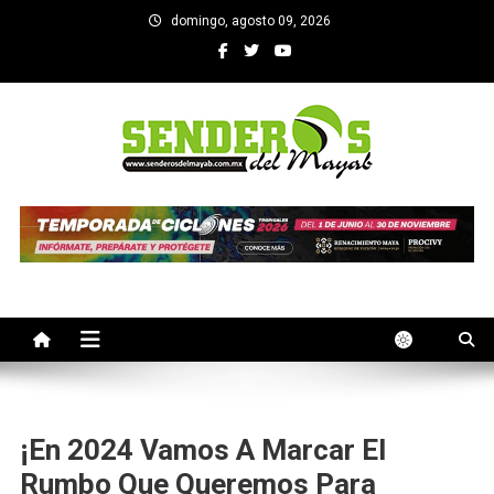
Saltar
domingo, agosto 09, 2026
al
contenido
SENDEROS DEL MAYAB
El medio informativo de Yucatan
¡En 2024 Vamos A Marcar El
Rumbo Que Queremos Para