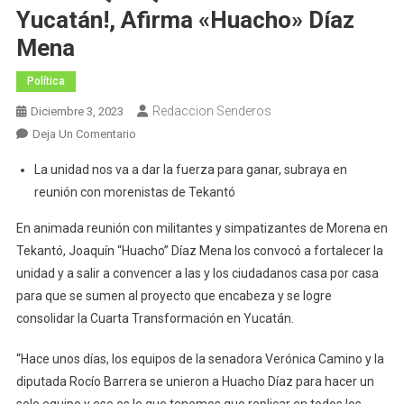
Yucatán!, Afirma «Huacho» Díaz
Mena
Política
Redaccion Senderos
Diciembre 3, 2023
En
Deja Un Comentario
¡En
La unidad nos va a dar la fuerza para ganar, subraya en
2024
reunión con morenistas de Tekantó
Vamos
A
En animada reunión con militantes y simpatizantes de Morena en
Marcar
Tekantó, Joaquín “Huacho” Díaz Mena los convocó a fortalecer la
El
unidad y a salir a convencer a las y los ciudadanos casa por casa
Rumbo
para que se sumen al proyecto que encabeza y se logre
Que
consolidar la Cuarta Transformación en Yucatán.
Queremos
Para
“Hace unos días, los equipos de la senadora Verónica Camino y la
Yucatán!,
diputada Rocío Barrera se unieron a Huacho Díaz para hacer un
Afirma
«Huacho»
solo equipo y eso es lo que tenemos que replicar en todos los