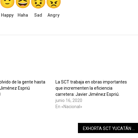
Happy
Haha
Sad
Angry
lvido de la gente hasta
La SCT trabaja en obras importantes
: Jiménez Espriú
que incrementen la eficiencia
0
carretera: Javier Jiménez Espriú.
junio 16, 2020
En «Nacional»
EXHORTA SCT YUCATÁN A RESPETAR LÍMITES DE VELOCIDAD Y SEÑALAMIENTOS EN LA RED CARRETERA FEDERAL DURANTE LA TEMPORADA VACACIONAL