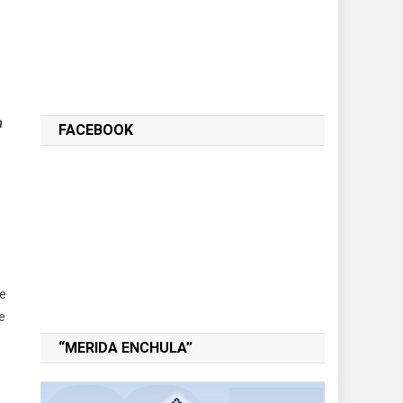
n
FACEBOOK
de
e
“MERIDA ENCHULA”