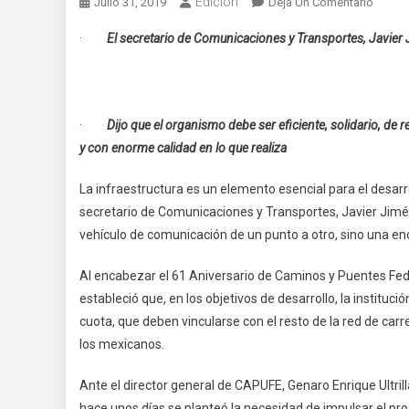
Edicion
En
Julio 31, 2019
Deja Un Comentario
EN
·
El secretario de Comunicaciones y Transportes, Javier
ESTA
ADMIN
LA
INFRA
·
Dijo que el organismo debe ser eficiente, solidario, de 
SERÁ
y con enorme calidad en lo que realiza
UNA
RED
La infraestructura es un elemento esencial para el desarro
LOGÍS
secretario de Comunicaciones y Transportes, Javier Jimén
EFICIE
QUE
vehículo de comunicación de un punto a otro, sino una en
COLA
EN
Al encabezar el 61 Aniversario de Caminos y Puentes Fed
EL
estableció que, en los objetivos de desarrollo, la instituc
CRECI
cuota, que deben vincularse con el resto de la red de carre
DE
los mexicanos.
MÉXIC
JJE
Ante el director general de CAPUFE, Genaro Enrique Ultrill
hace unos días se planteó la necesidad de impulsar el pr