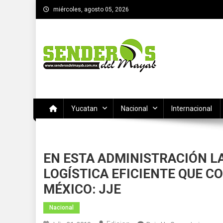
Saltar
miércoles, agosto 05, 2026
al
contenido
SENDEROS DEL MAYAB
El medio informativo de Yucatan
Yucatan
Nacional
Internacional
EN ESTA ADMINISTRACIÓN L
LOGÍSTICA EFICIENTE QUE C
MÉXICO: JJE
Nacional