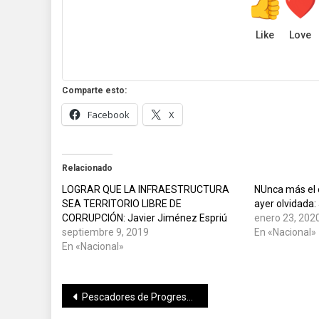
Like
Love
Comparte esto:
Facebook
X
Relacionado
LOGRAR QUE LA INFRAESTRUCTURA
NUnca más el o
SEA TERRITORIO LIBRE DE
ayer olvidada
CORRUPCIÓN: Javier Jiménez Espriú
enero 23, 202
septiembre 9, 2019
En «Nacional»
En «Nacional»
Navegación
Pescadores de Progreso reciben insumos del programa “Peso a Peso”