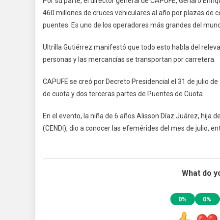
Por su parte, el director general de CAPUFE, Genaro Enriq
460 millones de cruces vehiculares al año por plazas de c
puentes. Es uno de los operadores más grandes del mundo
Ultrilla Gutiérrez manifestó que todo esto habla del rele
personas y las mercancías se transportan por carretera.
CAPUFE se creó por Decreto Presidencial el 31 de julio de
de cuota y dos terceras partes de Puentes de Cuota.
En el evento, la niña de 6 años Alisson Díaz Juárez, hija
(CENDI), dio a conocer las efemérides del mes de julio, en
What do yo
0%
0%