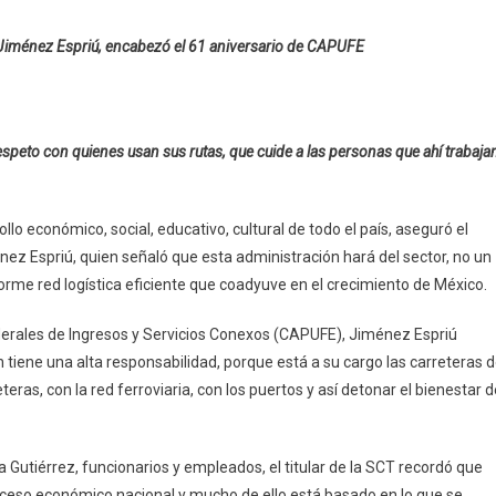
 Jiménez Espriú, encabezó el 61 aniversario de CAPUFE
ISTRACIÓN
ESTRUCTURA
respeto con quienes usan sus rutas, que cuide a las personas que ahí trabaja
llo económico, social, educativo, cultural de todo el país, aseguró el
TICA
ez Espriú, quien señaló que esta administración hará del sector, no un
NTE
orme red logística eficiente que coadyuve en el crecimiento de México.
BORARÁ
erales de Ingresos y Servicios Conexos (CAPUFE), Jiménez Espriú
ión tiene una alta responsabilidad, porque está a su cargo las carreteras 
MIENTO
teras, con la red ferroviaria, con los puertos y así detonar el bienestar d
O:
a Gutiérrez, funcionarios y empleados, el titular de la SCT recordó que
oceso económico nacional y mucho de ello está basado en lo que se