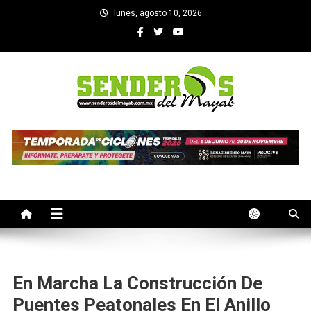
Saltar
lunes, agosto 10, 2026
al
contenido
SENDEROS DEL MAYAB
El medio informativo de Yucatan
En Marcha La Construcción De
Puentes Peatonales En El Anillo