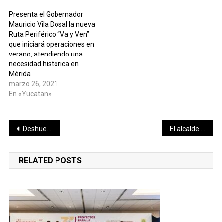
Presenta el Gobernador
Mauricio Vila Dosal la nueva
Ruta Periférico “Va y Ven”
que iniciará operaciones en
verano, atendiendo una
necesidad histórica en
Mérida
marzo 26, 2021
En «Yucatan»
Navegación
Deshuesadoras, fileteros y pescadores reciben del alcalde Julián Zacarías Curi apoyo alimentario
El alcalde Julián Zacarías Curi acerca servicios de salud a través del programa “Médico a domicilio”
de
RELATED POSTS
entradas