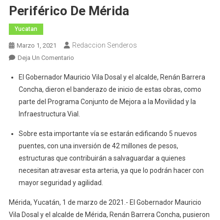
Periférico De Mérida
Yucatan
Redaccion Senderos
Marzo 1, 2021
En
Deja Un Comentario
En
El Gobernador Mauricio Vila Dosal y el alcalde, Renán Barrera
Marcha
Concha, dieron el banderazo de inicio de estas obras, como
La
parte del Programa Conjunto de Mejora a la Movilidad y la
Construcción
Infraestructura Vial.
De
Puentes
Sobre esta importante vía se estarán edificando 5 nuevos
Peatonales
puentes, con una inversión de 42 millones de pesos,
En
estructuras que contribuirán a salvaguardar a quienes
El
necesitan atravesar esta arteria, ya que lo podrán hacer con
Anillo
Periférico
mayor seguridad y agilidad.
De
Mérida, Yucatán, 1 de marzo de 2021.- El Gobernador Mauricio
Mérida
Vila Dosal y el alcalde de Mérida, Renán Barrera Concha, pusieron