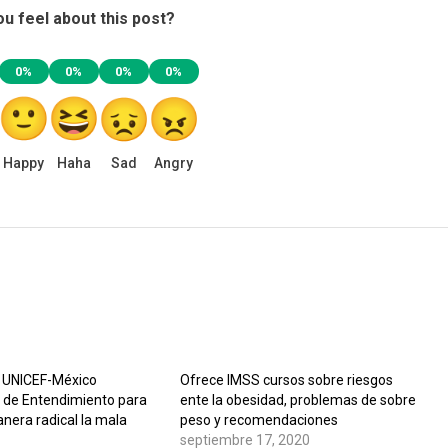
u feel about this post?
0%
0%
0%
0%
Happy
Haha
Sad
Angry
 UNICEF-México
Ofrece IMSS cursos sobre riesgos
e Entendimiento para
ente la obesidad, problemas de sobre
nera radical la mala
peso y recomendaciones
septiembre 17, 2020