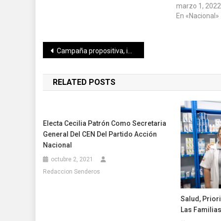
marzo 1, 202
En «Nacional»
Navegación
Campaña propositiva, incluyente y de certeza laboral.
de
RELATED POSTS
entradas
Electa Cecilia Patrón Como Secretaria
General Del CEN Del Partido Acción
Nacional
octubre 2, 2021
Redaccion Senderos
Salud, Prior
Las Familia