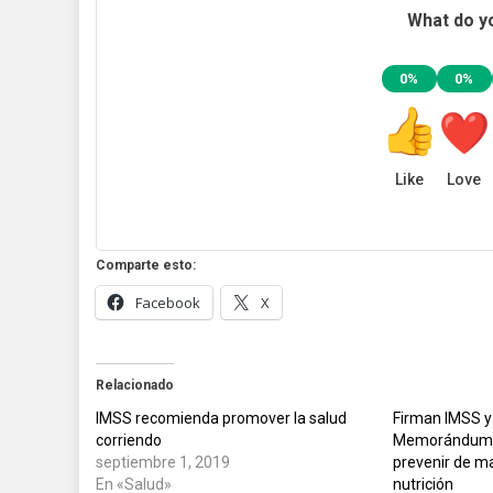
What do yo
0%
0%
Like
Love
Comparte esto:
Facebook
X
Relacionado
IMSS recomienda promover la salud
Firman IMSS y
corriendo
Memorándum d
septiembre 1, 2019
prevenir de ma
En «Salud»
nutrición