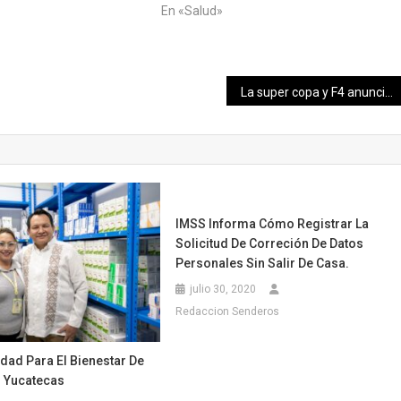
2
En «Salud»
La super copa y F4 anuncian la carrera de Mérida.
IMSS Informa Cómo Registrar La
Solicitud De Correción De Datos
Personales Sin Salir De Casa.
julio 30, 2020
Redaccion Senderos
idad Para El Bienestar De
s Yucatecas