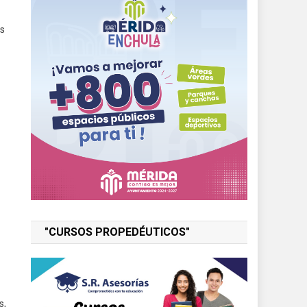
es
"CURSOS PROPEDÉUTICOS"
s,