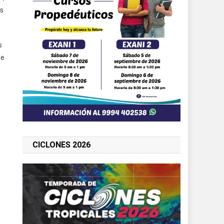
es
s
ue
CICLONES 2026