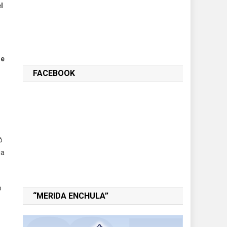
l
de
FACEBOOK
ó
ia
o
“MERIDA ENCHULA”