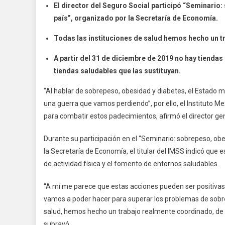
El director del Seguro Social participó “Seminario:
México
país”, organizado por la Secretaría de Economía.
Libram
Una
Todas las instituciones de salud hemos hecho un tr
Guerra
Diaria
A partir del 31 de diciembre de 2019 no hay tienda
Contra
tiendas saludables que las sustituyan.
El
Sobre
“Al hablar de sobrepeso, obesidad y diabetes, el Estado me
Y
una guerra que vamos perdiendo”, por ello, el Instituto 
La
para combatir estos padecimientos, afirmó el director ge
Obesid
En
Durante su participación en el “Seminario: sobrepeso, obe
El
la Secretaría de Economía, el titular del IMSS indicó que e
IMSS
de actividad física y el fomento de entornos saludables.
Estam
Dando
“A mí me parece que estas acciones pueden ser positivas 
La
vamos a poder hacer para superar los problemas de sobrep
Batalla:
salud, hemos hecho un trabajo realmente coordinado, de se
Zoé
subrayó.