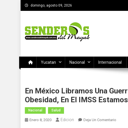
Saltar
domingo, agosto 09, 2026
al
contenido
SENDEROS DEL MAYAB
El medio informativo de Yucatan
Yucatan
Nacional
Internacional
En México Libramos Una Guerra
Obesidad, En El IMSS Estamos
Nacional
Salud
Edicion
En
Enero 8, 2020
Deja Un Comentario
En