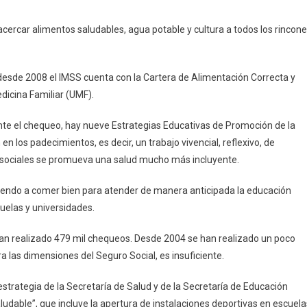
do
cercar alimentos saludables, agua potable y cultura a todos los rincon
e desde 2008 el IMSS cuenta con la Cartera de Alimentación Correcta y
edicina Familiar (UMF).
nte el chequeo, hay nueve Estrategias Educativas de Promoción de la
n los padecimientos, es decir, un trabajo vivencial, reflexivo, de
s sociales se promueva una salud mucho más incluyente.
iendo a comer bien para atender de manera anticipada la educación
cuelas y universidades.
ían realizado 479 mil chequeos. Desde 2004 se han realizado un poco
 las dimensiones del Seguro Social, es insuficiente.
trategia de la Secretaría de Salud y de la Secretaría de Educación
ludable”, que incluye la apertura de instalaciones deportivas en escuela