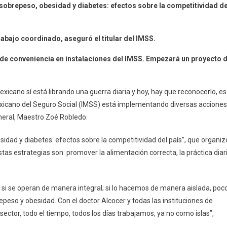
 sobrepeso, obesidad y diabetes: efectos sobre la competitividad de
os
abajo coordinado, aseguró el titular del IMSS.
s de conveniencia en instalaciones del IMSS. Empezará un proyecto 
peso
xicano sí está librando una guerra diaria y hoy, hay que reconocerlo, es
Mexicano del Seguro Social (IMSS) está implementando diversas acciones
neral, Maestro Zoé Robledo.
ad,
sidad y diabetes: efectos sobre la competitividad del país”, que organiz
stas estrategias son: promover la alimentación correcta, la práctica diar
os
si se operan de manera integral; si lo hacemos de manera aislada, poc
eso y obesidad. Con el doctor Alcocer y todas las instituciones de
ctor, todo el tiempo, todos los días trabajamos, ya no como islas”,