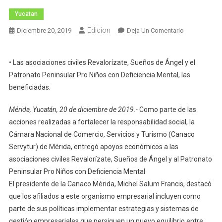
Yucatan
Edicion
En
Diciembre 20, 2019
Deja Un Comentario
Entrega
Canaco
• Las asociaciones civiles Revalorízate, Sueños de Ángel y el
Mérida
Patronato Peninsular Pro Niños con Deficiencia Mental, las
Apoyo
beneficiadas.
A
Asociacione
Mérida, Yucatán, 20 de diciembre de 2019.-
Como parte de las
Civiles.
acciones realizadas a fortalecer la responsabilidad social, la
Cámara Nacional de Comercio, Servicios y Turismo (Canaco
Servytur) de Mérida, entregó apoyos económicos a las
asociaciones civiles Revalorízate, Sueños de Ángel y al Patronato
Peninsular Pro Niños con Deficiencia Mental
El presidente de la Canaco Mérida, Michel Salum Francis, destacó
que los afiliados a este organismo empresarial incluyen como
parte de sus políticas implementar estrategias y sistemas de
gestión empresariales que persiguen un nuevo equilibrio entre