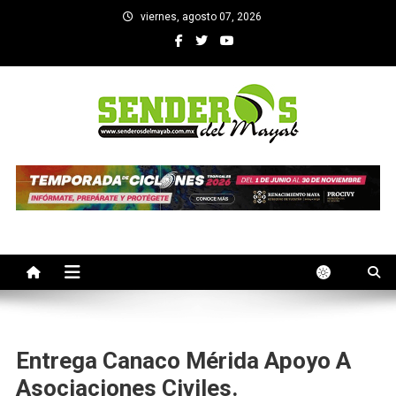
Saltar
viernes, agosto 07, 2026
al
contenido
SENDEROS DEL MAYAB
El medio informativo de Yucatan
Entrega Canaco Mérida Apoyo A
Asociaciones Civiles.