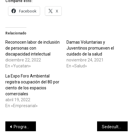
Comparte esto:
Facebook
X
Relacionado
Reconocen labor de inclusión
Damas Voluntarias y
de personas con
Juventinos promueven el
discapacidad intelectual
cuidado de la salud
diciembre 22, 2022
noviembre 24, 2021
En «Yucatan»
En «Salud»
La Expo Foro Ambiental
registra ocupación del 80 por
ciento de los espacios
comerciales
abril 19, 2022
En «Empresarial»
Navegación
Programas preventivos de la SCT en los distintos modos de transporte durante vacaciones de invierno.
Sedeculta fortalece sus lazos con las autoras y autores de Yucatán