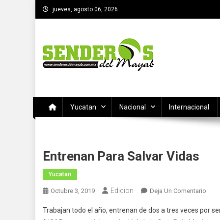
Saltar
jueves, agosto 06, 2026
al
contenido
SENDEROS DEL MAYAB
El medio informativo de Yucatan
Yucatan
Nacional
Internacional
Entrenan Para Salvar Vidas
Yucatan
Edicion
En
Octubre 3, 2019
Deja Un Comentario
Entr
Trabajan todo el año, entrenan de dos a tres veces por s
Para