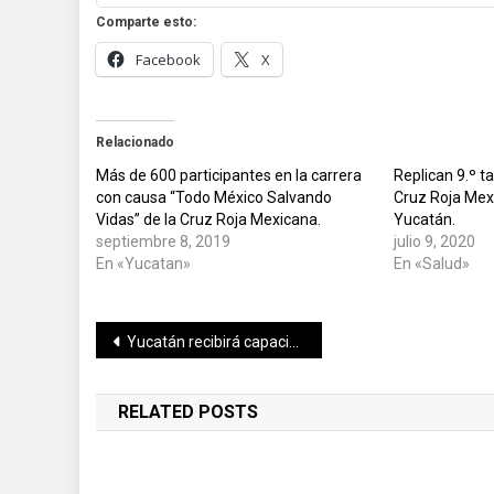
Comparte esto:
Facebook
X
Relacionado
Más de 600 participantes en la carrera
Replican 9.º t
con causa “Todo México Salvando
Cruz Roja Mex
Vidas” de la Cruz Roja Mexicana.
Yucatán.
septiembre 8, 2019
julio 9, 2020
En «Yucatan»
En «Salud»
Navegación
Yucatán recibirá capacitaciones gratuitas de Probeis México
de
RELATED POSTS
entradas