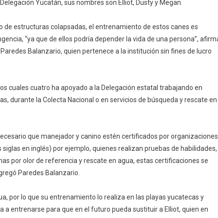
a Delegación Yucatán, sus nombres son Elliot, Dusty y Megan.
ar
s
 o de estructuras colapsadas, el entrenamiento de estos canes es
ngencia, “ya que de ellos podría depender la vida de una persona”, afirm
aredes Balanzario, quien pertenece a la institución sin fines de lucro
 los cuales cuatro ha apoyado a la Delegación estatal trabajando en
as, durante la Colecta Nacional o en servicios de búsqueda y rescate en
necesario que manejador y canino estén certificados por organizaciones
 siglas en inglés) por ejemplo, quienes realizan pruebas de habilidades,
 por olor de referencia y rescate en agua, estas certificaciones se
agregó Paredes Balanzario.
ua, por lo que su entrenamiento lo realiza en las playas yucatecas y
a entrenarse para que en el futuro pueda sustituir a Elliot, quien en