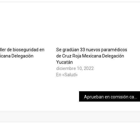
aller de bioseguridad en
Se gradúan 33 nuevos paramédicos
icana Delegación
de Cruz Roja Mexicana Delegación
Yucatán
diciembre 10, 2022
En «Salud»
Aprueban en comisión cambios en la Ley de Salud