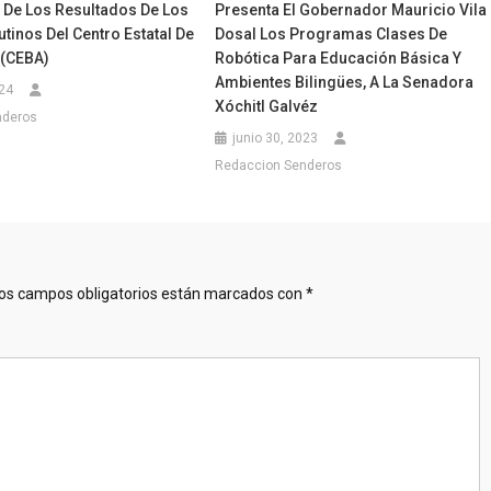
 De Los Resultados De Los
Presenta El Gobernador Mauricio Vila
utinos Del Centro Estatal De
Dosal Los Programas Clases De
 (CEBA)
Robótica Para Educación Básica Y
Ambientes Bilingües, A La Senadora
024
Xóchitl Galvéz
nderos
junio 30, 2023
Redaccion Senderos
os campos obligatorios están marcados con
*