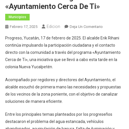
«Ayuntamiento Cerca De Ti»
Municipios
Edicion
En
Febrero 17, 2025
Deja Un Comentario
Erik
Progreso, Yucatán, 17 de febrero de 2025. El alcalde Erik Rihani
Rihani
continúa impulsando la participación ciudadana y el contacto
Escucha
directo con la comunidad a través del programa «Ayuntamiento
Y
Cerca de Ti», una iniciativa que se llevó a cabo esta tarde en la
Atiende
A
colonia Nueva Yucalpetén.
Vecinos
Con
Acompañado por regidores y directores del Ayuntamiento, el
El
alcalde escuchó de primera mano las necesidades y propuestas
Programa
de los vecinos de la zona poniente, con el objetivo de canalizar
«Ayuntamiento
soluciones de manera eficiente.
Cerca
De
Entre los principales temas planteados por los progreseños
Ti»
destacaron el problema del agua estancada, vehículos
abandonados, acumulación de basura, falta de iluminación y