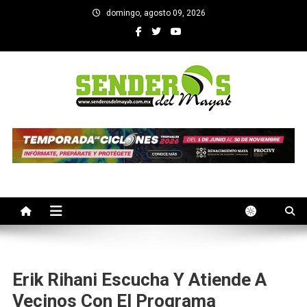
Saltar
domingo, agosto 09, 2026
al
contenido
SENDEROS DEL MAYAB
El medio informativo de Yucatan
Erik Rihani Escucha Y Atiende A
Vecinos Con El Programa