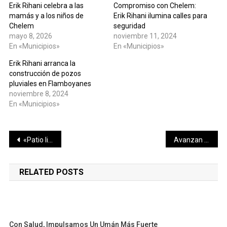
Erik Rihani celebra a las
Compromiso con Chelem:
mamás y a los niños de
Erik Rihani ilumina calles para
Chelem
seguridad
mayo 8, 2026
noviembre 11, 2024
En «Municipios»
En «Municipios»
Erik Rihani arranca la
construcción de pozos
pluviales en Flamboyanes
noviembre 8, 2024
En «Municipios»
Navegación
«Patio limpio»: Progreso intensifica la prevención
Avanzan trabajos para garantizar agua potable en Progreso y Comisarías
de
RELATED POSTS
entradas
Con Salud, Impulsamos Un Umán Más Fuerte