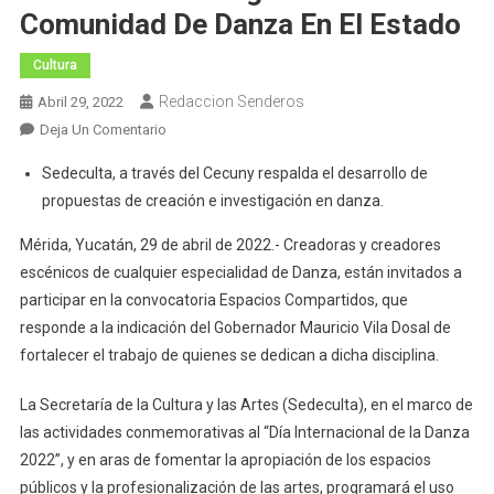
Comunidad De Danza En El Estado
Cultura
Redaccion Senderos
Abril 29, 2022
En
Deja Un Comentario
“Espacios
Sedeculta, a través del Cecuny respalda el desarrollo de
Compartidos”,
propuestas de creación e investigación en danza.
Convocatoria
Dirigida
Mérida, Yucatán, 29 de abril de 2022.- Creadoras y creadores
A
escénicos de cualquier especialidad de Danza, están invitados a
La
participar en la convocatoria Espacios Compartidos, que
Comunidad
responde a la indicación del Gobernador Mauricio Vila Dosal de
De
fortalecer el trabajo de quienes se dedican a dicha disciplina.
Danza
En
La Secretaría de la Cultura y las Artes (Sedeculta), en el marco de
El
las actividades conmemorativas al “Día Internacional de la Danza
Estado
2022”, y en aras de fomentar la apropiación de los espacios
públicos y la profesionalización de las artes, programará el uso