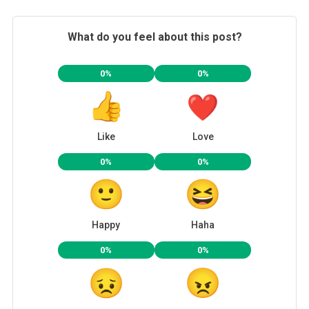
What do you feel about this post?
0%
0%
Like
Love
0%
0%
Happy
Haha
0%
0%