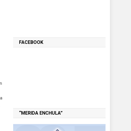
FACEBOOK
un
ra
,
“MERIDA ENCHULA”