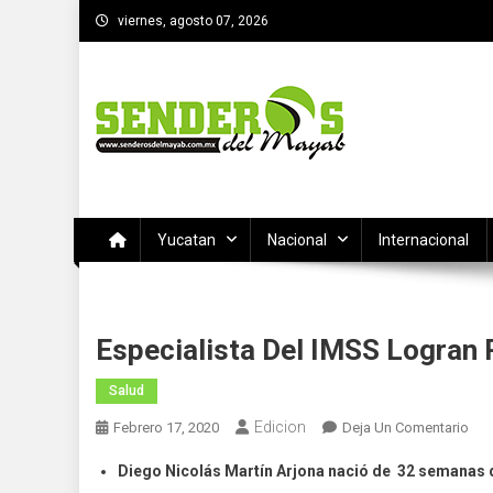
Saltar
viernes, agosto 07, 2026
al
contenido
SENDEROS DEL MAYAB
El medio informativo de Yucatan
Yucatan
Nacional
Internacional
Especialista Del IMSS Logran
Salud
Edicion
En
Febrero 17, 2020
Deja Un Comentario
Esp
Diego Nicolás Martín Arjona nació de 32 semanas 
Del