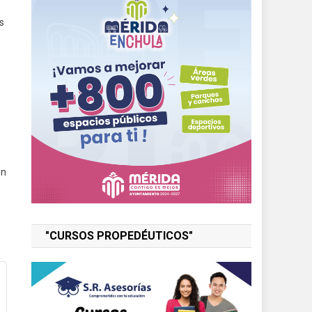
s
on
"CURSOS PROPEDÉUTICOS"