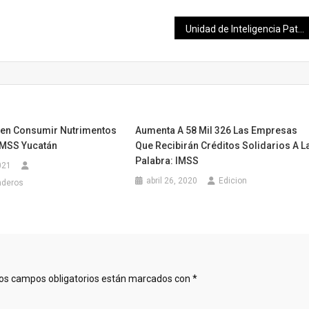
Unidad de Inteligencia Patrimonial y Económica, instrumento para seguir garantizando la seguridad de Yucatán: María Fritz Sierra
en Consumir Nutrimentos
Aumenta A 58 Mil 326 Las Empresas
IMSS Yucatán
Que Recibirán Créditos Solidarios A L
Palabra: IMSS
021
abril 26, 2020
Edicion
nderos
os campos obligatorios están marcados con
*