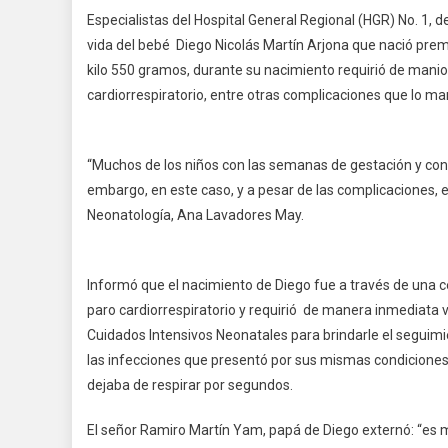
IMS
Especialistas del Hospital General Regional (HGR) No. 1, d
Log
vida del bebé Diego Nicolás Martín Arjona que nació pr
Rec
kilo 550 gramos, durante su nacimiento requirió de mani
De
cardiorrespiratorio, entre otras complicaciones que lo ma
Beb
Pre
“Muchos de los niños con las semanas de gestación y cond
embargo, en este caso, y a pesar de las complicaciones, el e
Neonatología, Ana Lavadores May.
Informó que el nacimiento de Diego fue a través de una 
paro cardiorrespiratorio y requirió de manera inmediata 
Cuidados Intensivos Neonatales para brindarle el seguimie
las infecciones que presentó por sus mismas condiciones;
dejaba de respirar por segundos.
El señor Ramiro Martín Yam, papá de Diego externó: “es muy