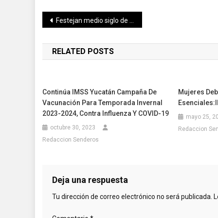
Navegación
Festejan medio siglo de poner en alto la riqueza musical y dancística de Yucatán
de
RELATED POSTS
entradas
Continúa IMSS Yucatán Campaña De
Mujeres Deb
Vacunación Para Temporada Invernal
Esenciales:
2023-2024, Contra Influenza Y COVID-19
mayo 25, 2
octubre 30, 2023
Redaccion Se
Redaccion Senderos
Deja una respuesta
Tu dirección de correo electrónico no será publicada.
L