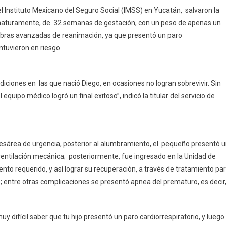
S
el Instituto Mexicano del Seguro Social (IMSS) en Yucatán, salvaron la
ran
ematuramente, de 32 semanas de gestación, con un peso de apenas un
uperación
obras avanzadas de reanimación, ya que presentó un paro
ntuvieron en riesgo.
é
maturo.
iciones en las que nació Diego, en ocasiones no logran sobrevivir. Sin
quipo médico logró un final exitoso”, indicó la titular del servicio de
cesárea de urgencia, posterior al alumbramiento, el pequeño presentó 
ventilación mecánica; posteriormente, fue ingresado en la Unidad de
nto requerido, y así lograr su recuperación, a través de tratamiento pa
 entre otras complicaciones se presentó apnea del prematuro, es decir
 difícil saber que tu hijo presentó un paro cardiorrespiratorio, y luego