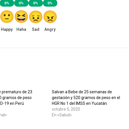
0%
0%
0%
0%
Happy
Haha
Sad
Angry
é prematuro de 23
Salvan a Bebe de 25 semanas de
0 gramos de peso
gestación y 520 gramos de peso en el
ID-19 en Perú
HGR No 1 del IMSS en Yucatán.
octubre 5, 2020
nal»
En «Salud»