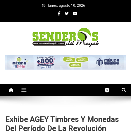
Saltar
lunes, agosto 10, 2026
al
contenido
SENDEROS DEL MAYAB
El medio informativo de Yucatan
Exhibe AGEY Timbres Y Monedas
Del Período De La Revolución