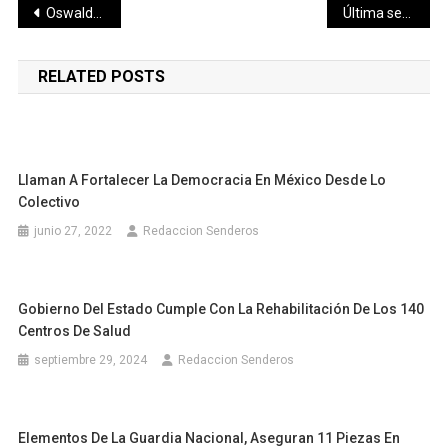
Navegación
Oswaldo Morejón es llamado este invierno como coach de los Mochis
Última semana de eventos, en la Feria Yucatán 2019
de
RELATED POSTS
entradas
Llaman A Fortalecer La Democracia En México Desde Lo
Colectivo
junio 27, 2022
Redaccion Senderos
Gobierno Del Estado Cumple Con La Rehabilitación De Los 140
Centros De Salud
septiembre 29, 2024
Redaccion Senderos
Elementos De La Guardia Nacional, Aseguran 11 Piezas En