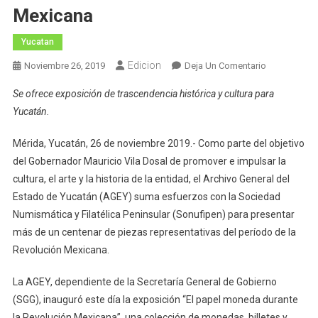
Mexicana
Yucatan
Edicion
En
Noviembre 26, 2019
Deja Un Comentario
Exhibe
Se ofrece exposición de trascendencia histórica y cultura para
AGEY
Yucatán.
Timbres
Y
Mérida, Yucatán, 26 de noviembre 2019.- Como parte del objetivo
Monedas
del Gobernador Mauricio Vila Dosal de promover e impulsar la
Del
cultura, el arte y la historia de la entidad, el Archivo General del
Período
De
Estado de Yucatán (AGEY) suma esfuerzos con la Sociedad
La
Numismática y Filatélica Peninsular (Sonufipen) para presentar
Revolución
más de un centenar de piezas representativas del período de la
Mexicana
Revolución Mexicana.
La AGEY, dependiente de la Secretaría General de Gobierno
(SGG), inauguró este día la exposición “El papel moneda durante
la Revolución Mexicana”, una colección de monedas, billetes y