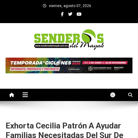
Saltar
viernes, agosto 07, 2026
al
contenido
SENDEROS DEL MAYAB
El medio informativo de Yucatan
Exhorta Cecilia Patrón A Ayudar
Familias Necesitadas Del Sur De