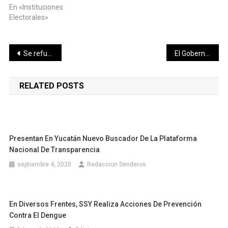
En «Instituciones
Electorales»
Navegación
Se refuerza campaña de promoción conjunta de Yucatán Península
El Gobernador Mauricio Vila manda el helicóptero y apoyos para la comisaría de Huntochac,del Municipio de Oxkutzcab
de
RELATED POSTS
entradas
Presentan En Yucatán Nuevo Buscador De La Plataforma
Nacional De Transparencia
septiembre 4, 2020
Redaccion Senderos
En Diversos Frentes, SSY Realiza Acciones De Prevención
Contra El Dengue