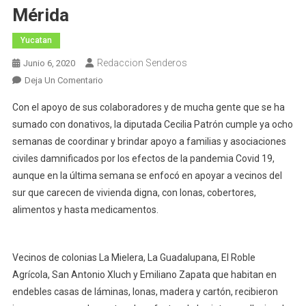
Mérida
Yucatan
Redaccion Senderos
Junio 6, 2020
En
Deja Un Comentario
Exhorta
Con el apoyo de sus colaboradores y de mucha gente que se ha
Cecilia
sumado con donativos, la diputada Cecilia Patrón cumple ya ocho
Patrón
semanas de coordinar y brindar apoyo a familias y asociaciones
A
civiles damnificados por los efectos de la pandemia Covid 19,
Ayudar
Familias
aunque en la última semana se enfocó en apoyar a vecinos del
Necesitadas
sur que carecen de vivienda digna, con lonas, cobertores,
Del
alimentos y hasta medicamentos.
Sur
De
Mérida
Vecinos de colonias La Mielera, La Guadalupana, El Roble
Agrícola, San Antonio Xluch y Emiliano Zapata que habitan en
endebles casas de láminas, lonas, madera y cartón, recibieron