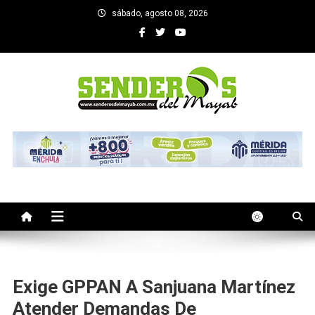
Saltar
sábado, agosto 08, 2026
al
contenido
SENDEROS DEL MAYAB
El medio informativo de Yucatan
Exige GPPAN A Sanjuana Martínez
Atender Demandas De