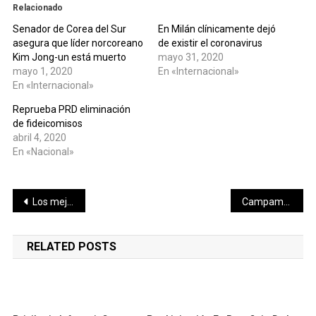
Relacionado
Senador de Corea del Sur
En Milán clínicamente dejó
asegura que líder norcoreano
de existir el coronavirus
Kim Jong-un está muerto
mayo 31, 2020
mayo 1, 2020
En «Internacional»
En «Internacional»
Reprueba PRD eliminación
de fideicomisos
abril 4, 2020
En «Nacional»
Navegación
Los mejores ciclistas de México en el Tour del Adivino 2020
Campamento Invernal rumbo al Showcase 2020
de
RELATED POSTS
entradas