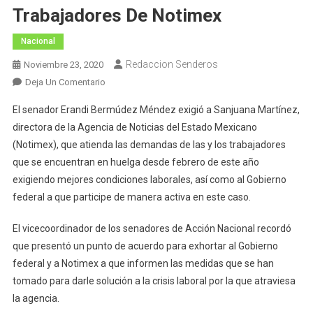
Trabajadores De Notimex
Nacional
Redaccion Senderos
Noviembre 23, 2020
En
Deja Un Comentario
Exige
El senador Erandi Bermúdez Méndez exigió a Sanjuana Martínez,
GPPAN
directora de la Agencia de Noticias del Estado Mexicano
A
(Notimex), que atienda las demandas de las y los trabajadores
Sanjuana
que se encuentran en huelga desde febrero de este año
Martínez
Atender
exigiendo mejores condiciones laborales, así como al Gobierno
Demandas
federal a que participe de manera activa en este caso.
De
Trabajadores
El vicecoordinador de los senadores de Acción Nacional recordó
De
que presentó un punto de acuerdo para exhortar al Gobierno
Notimex
federal y a Notimex a que informen las medidas que se han
tomado para darle solución a la crisis laboral por la que atraviesa
la agencia.