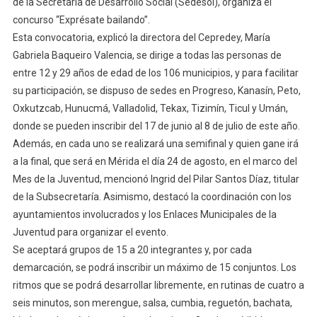
Para
de la Secretaría de Desarrollo Social (Sedesol), organiza el
Jóvenes
concurso “Exprésate bailando”.
Del
Esta convocatoria, explicó la directora del Cepredey, María
Estado
Gabriela Baqueiro Valencia, se dirige a todas las personas de
entre 12 y 29 años de edad de los 106 municipios, y para facilitar
su participación, se dispuso de sedes en Progreso, Kanasín, Peto,
Oxkutzcab, Hunucmá, Valladolid, Tekax, Tizimín, Ticul y Umán,
donde se pueden inscribir del 17 de junio al 8 de julio de este año.
Además, en cada uno se realizará una semifinal y quien gane irá
a la final, que será en Mérida el día 24 de agosto, en el marco del
Mes de la Juventud, mencionó Ingrid del Pilar Santos Díaz, titular
de la Subsecretaría. Asimismo, destacó la coordinación con los
ayuntamientos involucrados y los Enlaces Municipales de la
Juventud para organizar el evento.
Se aceptará grupos de 15 a 20 integrantes y, por cada
demarcación, se podrá inscribir un máximo de 15 conjuntos. Los
ritmos que se podrá desarrollar libremente, en rutinas de cuatro a
seis minutos, son merengue, salsa, cumbia, reguetón, bachata,